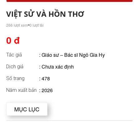
VIỆT SỬ VÀ HỒN THƠ
266 lượt xem
0 lượt tải
0 đ
:
Giáo sư – Bác sĩ Ngô Gia Hy
Tác giả
: Chưa xác định
Dịch giả
: 478
Số trang
: 2026
Năm xuất bản
MỤC LỤC