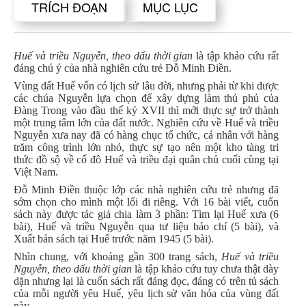
TRÍCH ĐOẠN
MỤC LỤC
Huế và triều Nguyễn, theo dấu thời gian
là tập khảo cứu rất
đáng chú ý của nhà nghiên cứu trẻ Đỗ Minh Điền.
Vùng đất Huế vốn có lịch sử lâu đời, nhưng phải từ khi được
các chúa Nguyễn lựa chọn để xây dựng làm thủ phủ của
Đàng Trong vào đầu thế kỷ XVII thì mới thực sự trở thành
một trung tâm lớn của đất nước. Nghiên cứu về Huế và triều
Nguyễn xưa nay đã có hàng chục tổ chức, cá nhân với hàng
trăm công trình lớn nhỏ, thực sự tạo nên một kho tàng tri
thức đồ sộ về cố đô Huế và triều đại quân chủ cuối cùng tại
Việt Nam.
Đỗ Minh Điền thuộc lớp các nhà nghiên cứu trẻ nhưng đã
sớm chọn cho mình một lối đi riêng. Với 16 bài viết, cuốn
sách này được tác giả chia làm 3 phần: Tìm lại Huế xưa (6
bài), Huế và triều Nguyễn qua tư liệu báo chí (5 bài), và
Xuất bản sách tại Huế trước năm 1945 (5 bài).
Nhìn chung, với khoảng gần 300 trang sách,
Huế và triều
Nguyễn, theo dấu thời gian
là tập khảo cứu tuy chưa thật dày
dặn nhưng lại là cuốn sách rất đáng đọc, đáng có trên tủ sách
của mỗi người yêu Huế, yêu lịch sử văn hóa của vùng đất
này.