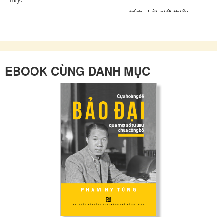
--- trích
Lời giới thiệu
---
EBOOK CÙNG DANH MỤC