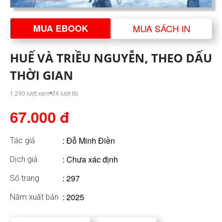
MUA EBOOK
MUA SÁCH IN
HUẾ VÀ TRIỀU NGUYỄN, THEO DẤU
THỜI GIAN
1,290 lượt xem
24 lượt tải
67.000 đ
:
Đỗ Minh Điền
Tác giả
: Chưa xác định
Dịch giả
: 297
Số trang
: 2025
Năm xuất bản