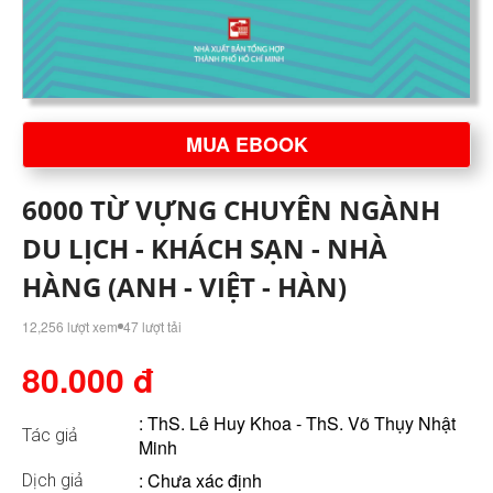
MUA EBOOK
6000 TỪ VỰNG CHUYÊN NGÀNH
DU LỊCH - KHÁCH SẠN - NHÀ
HÀNG (ANH - VIỆT - HÀN)
12,256 lượt xem
47 lượt tải
80.000 đ
:
ThS. Lê Huy Khoa - ThS. Võ Thụy Nhật
Tác giả
Minh
: Chưa xác định
Dịch giả