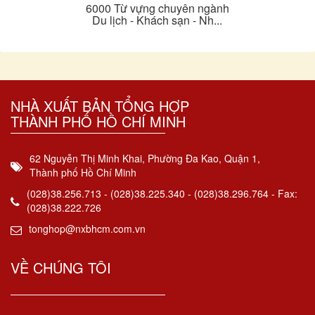
6000 Từ vựng chuyên ngành
Du lịch - Khách sạn - Nh...
NHÀ XUẤT BẢN TỔNG HỢP
THÀNH PHỐ HỒ CHÍ MINH
62 Nguyễn Thị Minh Khai, Phường Đa Kao, Quận 1,
Thành phố Hồ Chí Minh
(028)38.256.713 - (028)38.225.340 - (028)38.296.764 - Fax:
(028)38.222.726
tonghop@nxbhcm.com.vn
VỀ CHÚNG TÔI