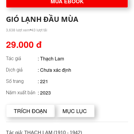
MUA EBOOK
GIÓ LẠNH ĐẦU MÙA
3,638 lượt xem
43 lượt tải
29.000 đ
:
Thạch Lam
Tác giả
: Chưa xác định
Dịch giả
: 221
Số trang
: 2023
Năm xuất bản
TRÍCH ĐOẠN
MỤC LỤC
Tác giả: THẠCH LAM (1910 - 1942)