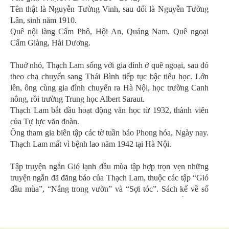
Tên thật là Nguyễn Tường Vinh, sau đổi là Nguyễn Tường
Lân, sinh năm 1910.
Quê nội làng Cẩm Phô, Hội An, Quảng Nam. Quê ngoại
Cẩm Giàng, Hải Dương.
Thuở nhỏ, Thạch Lam sống với gia đình ở quê ngoại, sau đó
theo cha chuyển sang Thái Bình tiếp tục bậc tiểu học. Lớn
lên, ông cùng gia đình chuyển ra Hà Nội, học trường Canh
nông, rồi trường Trung học Albert Saraut.
Thạch Lam bắt đầu hoạt động văn học từ 1932, thành viên
của Tự lực văn đoàn.
Ông tham gia biên tập các tờ tuần báo Phong hóa, Ngày nay.
Thạch Lam mất vì bệnh lao năm 1942 tại Hà Nội.
Tập truyện ngắn Gió lạnh đầu mùa tập hợp trọn vẹn những
truyện ngắn đã đăng báo của Thạch Lam, thuộc các tập “Gió
đầu mùa”, “Nắng trong vườn” và “Sợi tóc”. Sách kể về số
phận của những con người lương thiện nghèo khổ với sự
cảm thông sâu sắc nhất đến những mảnh đời bất hạnh.
Lời văn Thạch Lam nhiều hình ảnh, nhiều tìm tòi, có một