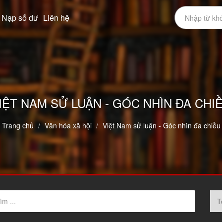
Nạp số dư
Liên hệ
IỆT NAM SỬ LUẬN - GÓC NHÌN ĐA CHI
Trang chủ
Văn hóa xã hội
Việt Nam sử luận - Góc nhìn đa chiều