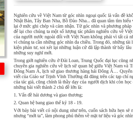
Nghiên cứu về Việt Nam từ góc nhìn ngoại quốc là vấn đề kh
Nhật Bản, Tây Ban Nha, Bồ Đào Nha... đã quan tâm tìm hiểu 
lại ở mức ghi chép và cảm nhận. Từ góc nhìn và phương pháp 
để lại cho chúng ta một số lượng tác phẩm nghiên cứu về V
của người nước ngoài đối với Việt Nam không phải vì tất cả n
vì chúng ta cần những góc nhìn đa chiều. Trong đó, những tài l
kiện phản tư, soi xét lại những luận cứ đã lập thành từ bấy lâ
những suy nghĩ mới.
Trong giới nghiên cứu ở Đài Loan, Trung Quốc đại lục cũng 
chuyên gia nghiên cứu về lịch sử quan hệ giữa Việt Nam và T
Đông Nam Á, lịch sử giao thương hàng hải Đông Á… Quyển sá
viết của Giáo sư Trịnh Vĩnh Thường đã đăng trên các tạp chí 
của tác giả, cũng chính là thầy dạy của người dịch khi còn học
những bài viết thành 2 chủ đề lớn là:
1. Vấn đề hải dương và giao thương;
2. Quan hệ bang giao thế kỷ 18 - 19.
Với bảy bài viết có nội dung như trên, cuốn sách hứa hẹn sẽ 
nhưng “mới ta”, làm phong phú thêm về mặt tư liệu và góc nhìn