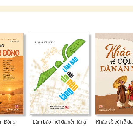
ễn Đông
Làm báo thời đa nền tảng
Khảo về cội rễ d