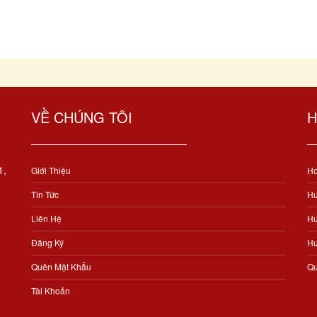
VỀ CHÚNG TÔI
H
1,
Giới Thiệu
Ho
Tin Tức
Hư
Liên Hệ
Hư
Đăng Ký
Hư
Quên Mật Khẩu
Qu
Tài Khoản