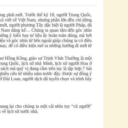
ông phải mới. Trước thế kỷ 18, người Trung Quốc,
và viết về Việt Nam, nhưng phần lớn đều chỉ dừng
mới, người phương Tây đặc biệt là người Pháp, đã
iệt Nam đáng kể… Chúng ta quan tâm đến góc nhìn
hững ý kiến hay tư liệu ấy hoàn toàn đúng, mà bởi
iệu và góc nhìn từ bên ngoài giúp chúng ta có điều
u nay, để có điều kiện mở ra những hướng đi mới từ
như Hồng Kông, giáo sư Trịnh Vĩnh Thường là một
rung Quốc, lịch sử nhà Minh, lịch sử người Hoa ở
ch mà quý vị đang cầm trên tay là tập hợp 7 bài
nghiên cứu từ nhiều năm trước đây. Được sự đồng ý
 ở Đài Loan, người dịch đã tuyển chọn và trình bày
mang lại cho chúng ta một cái nhìn tuy “cũ người”
 về lịch sử nước nhà.