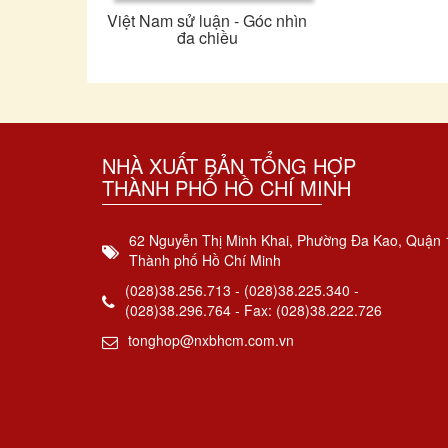
Việt Nam sử luận - Góc nhìn
đa chiều
NHÀ XUẤT BẢN TỔNG HỢP
THÀNH PHỐ HỒ CHÍ MINH
62 Nguyễn Thị Minh Khai, Phường Đa Kao, Quận 
Thành phố Hồ Chí Minh
(028)38.256.713 - (028)38.225.340 -
(028)38.296.764 - Fax: (028)38.222.726
tonghop@nxbhcm.com.vn