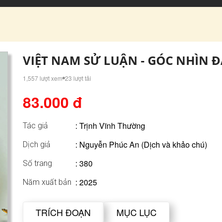
VIỆT NAM SỬ LUẬN - GÓC NHÌN Đ
1,557 lượt xem
23 lượt tải
83.000 đ
:
Trịnh Vĩnh Thường
Tác giả
: Nguyễn Phúc An (Dịch và khảo chú)
Dịch giả
: 380
Số trang
: 2025
Năm xuất bản
TRÍCH ĐOẠN
MỤC LỤC