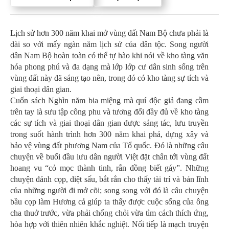
Lịch sử hơn 300 năm khai mở vùng đất Nam Bộ chưa phải là
dài so với mấy ngàn năm lịch sử của dân tộc. Song người
dân Nam Bộ hoàn toàn có thể tự hào khi nói về kho tàng văn
hóa phong phú và đa dạng mà lớp lớp cư dân sinh sống trên
vùng đất này đã sáng tạo nên, trong đó có kho tàng sự tích và
giai thoại dân gian.
Cuốn sách Nghìn năm bia miệng mà quí độc giả đang cầm
trên tay là sưu tập công phu và tương đối đầy đủ về kho tàng
các sự tích và giai thoại dân gian được sáng tác, lưu truyền
trong suốt hành trình hơn 300 năm khai phá, dựng xây và
bảo vệ vùng đất phương Nam của Tổ quốc. Đó là những câu
chuyện về buổi đầu lưu dân người Việt đặt chân tới vùng đất
hoang vu “cỏ mọc thành tinh, rắn đồng biết gáy”. Những
chuyện đánh cọp, diệt sấu, bắt rắn cho thấy tài trí và bản lĩnh
của những người đi mở cõi; song song với đó là câu chuyện
bầu cọp làm Hương cả giúp ta thấy được cuộc sống của ông
cha thuở trước, vừa phải chống chỏi vừa tìm cách thích ứng,
hòa hợp với thiên nhiên khắc nghiệt. Nối tiếp là mạch truyện