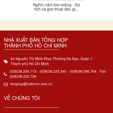
Nghìn năm bia miệng - Sự
tích và giai thoại dân gi...
NHÀ XUẤT BẢN TỔNG HỢP
THÀNH PHỐ HỒ CHÍ MINH
62 Nguyễn Thị Minh Khai, Phường Đa Kao, Quận 1,
Thành phố Hồ Chí Minh
(028)38.256.713 - (028)38.225.340 - (028)38.296.764 - Fax:
(028)38.222.726
tonghop@nxbhcm.com.vn
VỀ CHÚNG TÔI