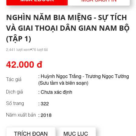
NGHÌN NĂM BIA MIỆNG - SỰ TÍCH
VÀ GIAI THOẠI DÂN GIAN NAM BỘ
(TẬP 1)
2,441 lượt xem
76 lượt tải
42.000 đ
:
Huỳnh Ngọc Trảng - Trương Ngọc Tường
Tác giả
(Sưu tầm và biên soạn)
: Chưa xác định
Dịch giả
: 322
Số trang
: 2018
Năm xuất bản
TRÍCH ĐOẠN
MỤC LỤC