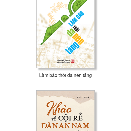
Xin trân trọng giới thiệu đến quí bạn đọc!
NHÀ XUẤT BẢN TỔNG HỢP
THÀNH PHỐ HỒ CHÍ MINH
Làm báo thời đa nền tảng