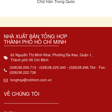
Chữ Hán Trung Quốc
NHÀ XUẤT BẢN TỔNG HỢP
THÀNH PHỐ HỒ CHÍ MINH
62 Nguyễn Thị Minh Khai, Phường Đa Kao, Quận 1,
Thành phố Hồ Chí Minh
(028)38.256.713 - (028)38.225.340 - (028)38.296.764 - Fax:
(028)38.222.726
tonghop@nxbhcm.com.vn
VỀ CHÚNG TÔI