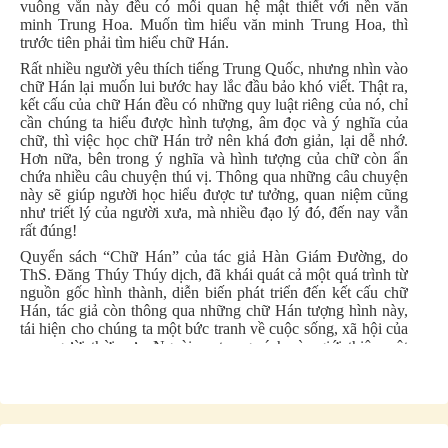
vuông vắn này đều có mối quan hệ mật thiết với nền văn
minh Trung Hoa. Muốn tìm hiểu văn minh Trung Hoa, thì
trước tiên phải tìm hiểu chữ Hán.
Rất nhiều người yêu thích tiếng Trung Quốc, nhưng nhìn vào
chữ Hán lại muốn lui bước hay lắc đầu bảo khó viết. Thật ra,
kết cấu của chữ Hán đều có những quy luật riêng của nó, chỉ
cần chúng ta hiểu được hình tượng, âm đọc và ý nghĩa của
chữ, thì việc học chữ Hán trở nên khá đơn giản, lại dễ nhớ.
Hơn nữa, bên trong ý nghĩa và hình tượng của chữ còn ẩn
chứa nhiều câu chuyện thú vị. Thông qua những câu chuyện
này sẽ giúp người học hiểu được tư tưởng, quan niệm cũng
như triết lý của người xưa, mà nhiều đạo lý đó, đến nay vẫn
rất đúng!
Quyển sách “Chữ Hán” của tác giả Hàn Giám Đường, do
ThS. Đăng Thúy Thúy dịch, đã khái quát cả một quá trình từ
nguồn gốc hình thành, diễn biến phát triển đến kết cấu chữ
Hán, tác giả còn thông qua những chữ Hán tượng hình này,
tái hiện cho chúng ta một bức tranh về cuộc sống, xã hội của
con người thời xưa. Ngoài ra, trong sách còn giới thiệu một
cách có hệ thống những thể chữ, chữ mỹ thuật, nghệ thuật
thư pháp, nghệ thuật khắc dấu… đều là những tác phẩm
nghệ thuật bằng chữ Hán, quả thật đã đem đến cho người
đọc một đại tiệc về thị giác.
Bản dịch chính xác, nội dung phong phú, đầy đủ, có hệ