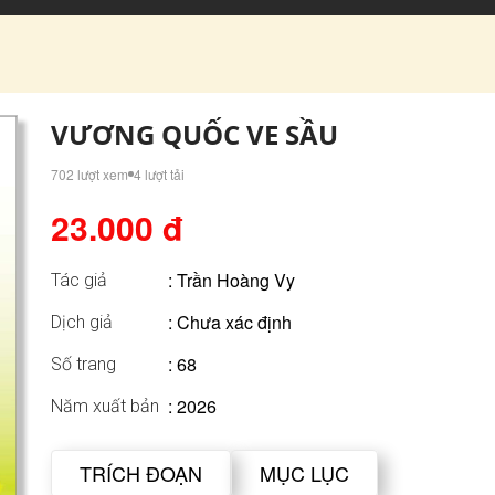
VƯƠNG QUỐC VE SẦU
702 lượt xem
4 lượt tải
23.000 đ
:
Trần Hoàng Vy
Tác giả
: Chưa xác định
Dịch giả
: 68
Số trang
: 2026
Năm xuất bản
TRÍCH ĐOẠN
MỤC LỤC