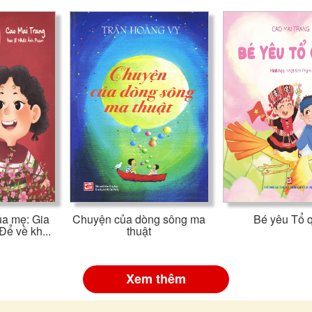
ủa mẹ: Gia
Chuyện của dòng sông ma
Bé yêu Tổ 
Để về kh...
thuật
Xem thêm