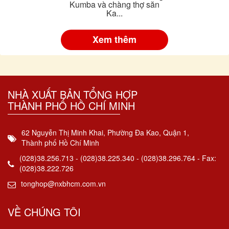
Kumba và chàng thợ săn
Ka...
Xem thêm
NHÀ XUẤT BẢN TỔNG HỢP
THÀNH PHỐ HỒ CHÍ MINH
62 Nguyễn Thị Minh Khai, Phường Đa Kao, Quận 1,
Thành phố Hồ Chí Minh
(028)38.256.713 - (028)38.225.340 - (028)38.296.764 - Fax:
(028)38.222.726
tonghop@nxbhcm.com.vn
VỀ CHÚNG TÔI