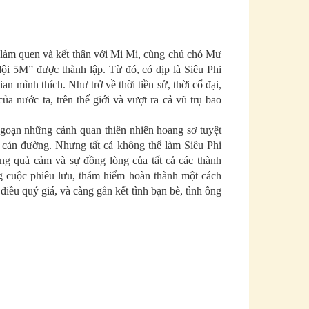
làm quen và kết thân với Mi Mi, cùng chú chó Mư
ội 5M” được thành lập. Từ đó, có dịp là Siêu Phi
an mình thích. Như trở về thời tiền sử, thời cổ đại,
a nước ta, trên thế giới và vượt ra cả vũ trụ bao
ngoạn những cảnh quan thiên nhiên hoang sơ tuyệt
, cản đường. Nhưng tất cả không thể làm Siêu Phi
òng quả cảm và sự đồng lòng của tất cả các thành
g cuộc phiêu lưu, thám hiểm hoàn thành một cách
ều quý giá, và càng gắn kết tình bạn bè, tình ông