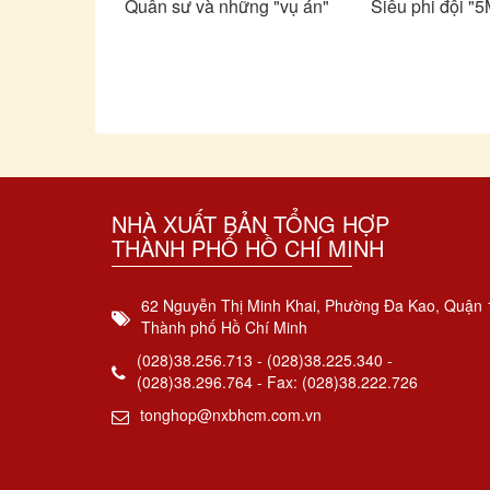
Quân sư và những "vụ án"
Siêu phi đội "5
NHÀ XUẤT BẢN TỔNG HỢP
THÀNH PHỐ HỒ CHÍ MINH
62 Nguyễn Thị Minh Khai, Phường Đa Kao, Quận 
Thành phố Hồ Chí Minh
(028)38.256.713 - (028)38.225.340 -
(028)38.296.764 - Fax: (028)38.222.726
tonghop@nxbhcm.com.vn