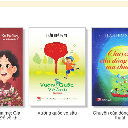
ủa mẹ: Gia
Vương quốc ve sầu
Chuyện của dòn
Để về kh...
thuật