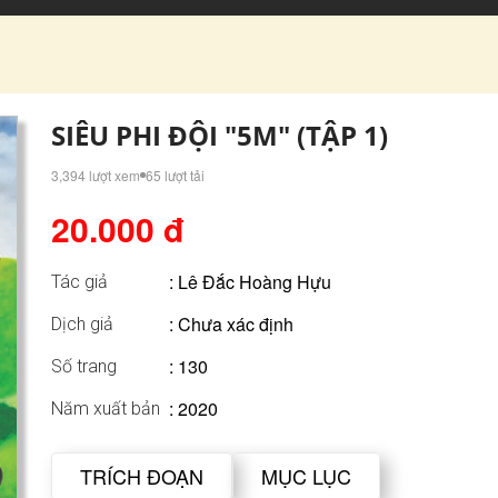
SIÊU PHI ĐỘI "5M" (TẬP 1)
3,394 lượt xem
65 lượt tải
20.000 đ
:
Lê Đắc Hoàng Hựu
Tác giả
: Chưa xác định
Dịch giả
: 130
Số trang
: 2020
Năm xuất bản
TRÍCH ĐOẠN
MỤC LỤC