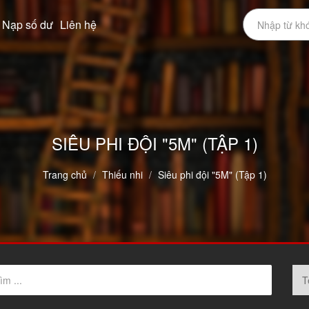
Nạp số dư
Liên hệ
SIÊU PHI ĐỘI "5M" (TẬP 1)
Trang chủ
Thiếu nhi
Siêu phi đội "5M" (Tập 1)