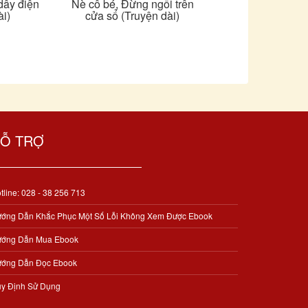
dây điện
Nè cô bé, Đừng ngồi trên
ài)
cửa sổ (Truyện dài)
Ỗ TRỢ
tline: 028 - 38 256 713
ớng Dẫn Khắc Phục Một Số Lỗi Không Xem Được Ebook
ớng Dẫn Mua Ebook
ớng Dẫn Đọc Ebook
y Định Sử Dụng