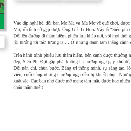
Vào dịp nghỉ hè, đôi bạn Mo Ma và Ma Mơ về quê chơi, được 
Mư; rồi tình cờ gặp được Ông Già Tí Hon. Vậy là “Siêu phi đ
Đội lên đường đi thám hiểm, phiêu lưu khắp nơi, với mọi thời gi
rồi hướng tới thời tương lai… Ở những danh lam thắng cảnh củ
la…
Trên hành trình phiêu lưu thám hiểm, bên cạnh được thưởng 
đẹp, Siêu Phi Đội gặp phải không ít chướng ngại gây khó dễ
Đội nản chí, chùn bước. Bằng trí thông minh, sự sáng tạo, l
viên, cuối cùng những chướng ngại đều bị khuất phục. Nhữn
xuất sắc. Các bạn nhỏ được mở mang tầm mắt, được học nhiều đi
cháu thắm thiết!