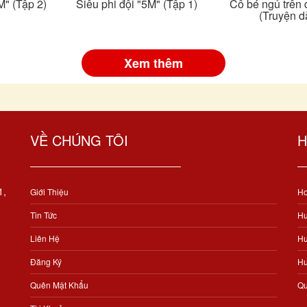
M" (Tập 2)
Siêu phi đội "5M" (Tập 1)
Cô bé ngủ trên 
(Truyện d
Xem thêm
VỀ CHÚNG TÔI
H
1,
Giới Thiệu
Ho
Tin Tức
Hư
Liên Hệ
Hư
Đăng Ký
Hư
Quên Mật Khẩu
Qu