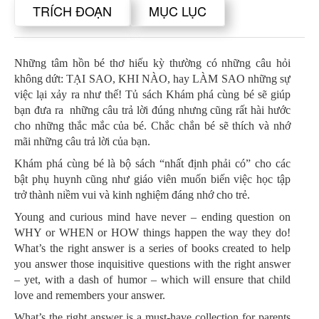
TRÍCH ĐOẠN
MỤC LỤC
Những tâm hồn bé thơ hiếu kỳ thường có những câu hỏi
không dứt: TẠI SAO, KHI NÀO, hay LÀM SAO những sự
việc lại xảy ra như thế! Tủ sách Khám phá cùng bé sẽ giúp
bạn đưa ra
những câu trả lời đúng nhưng cũng rất hài hước
cho những thắc mắc của bé. Chắc chắn bé sẽ thích và nhớ
mãi những câu trả lời của bạn.
Khám phá cùng bé là bộ sách “nhất định phải có” cho các
bật phụ huynh cũng như giáo viên muốn biến việc học tập
trở thành niềm vui và kinh nghiệm đáng nhớ cho trẻ.
Young and curious mind have never – ending question on
WHY or WHEN or HOW things happen the way they do!
What’s the right answer is a series of books created to help
you answer those inquisitive questions with the right answer
– yet, with a dash of humor – which will ensure that child
love and remembers your answer.
What’s the right answer is a must-have collection for parents