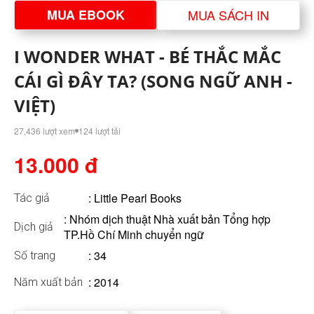
MUA EBOOK
MUA SÁCH IN
I WONDER WHAT - BÉ THẮC MẮC
CÁI GÌ ĐÂY TA? (SONG NGỮ ANH -
VIỆT)
27,436 lượt xem
124 lượt tải
13.000 đ
:
Little Pearl Books
Tác giả
: Nhóm dịch thuật Nhà xuất bản Tổng hợp
Dịch giả
TP.Hồ Chí Minh chuyển ngữ
: 34
Số trang
: 2014
Năm xuất bản