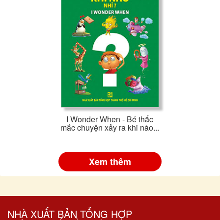
I Wonder When - Bé thắc
mắc chuyện xảy ra khi nào...
Xem thêm
NHÀ XUẤT BẢN TỔNG HỢP