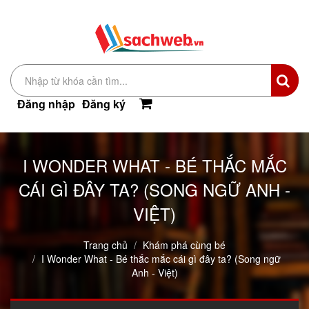
Đăng nhập
Đăng ký
I WONDER WHAT - BÉ THẮC MẮC
CÁI GÌ ĐÂY TA? (SONG NGỮ ANH -
VIỆT)
Trang chủ
Khám phá cùng bé
I Wonder What - Bé thắc mắc cái gì đây ta? (Song ngữ
Anh - Việt)