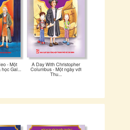
leo - Một
A Day With Christopher
 học Gal...
Columbus - Một ngày với
Thu...