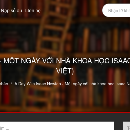
Nạp số dư
Liên hệ
- MỘT NGÀY VỚI NHÀ KHOA HỌC ISA
VIỆT)
nhân
A Day With Isaac Newton - Một ngày với nhà khoa học Isaac N