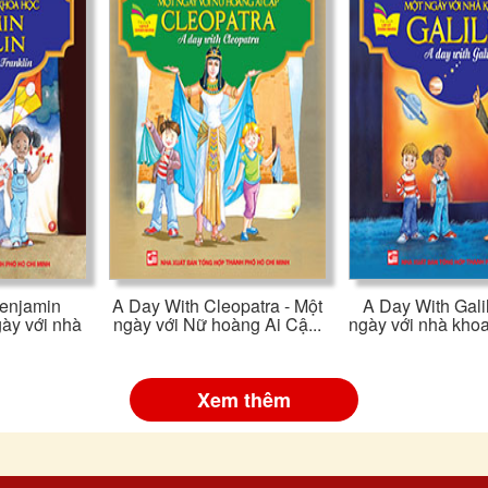
enjamin
A Day With Cleopatra - Một
A Day With Gali
gày với nhà
ngày với Nữ hoàng Ai Cậ...
ngày với nhà khoa
Xem thêm