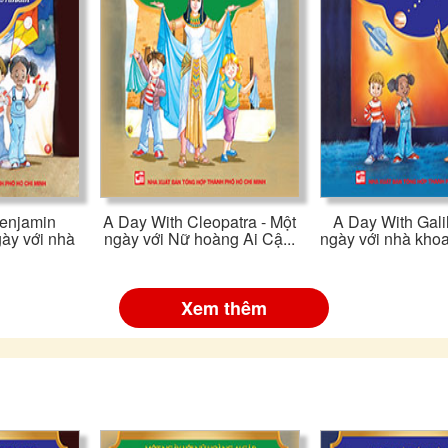
enjamin
A Day With Cleopatra - Một
A Day With Gali
gày với nhà
ngày với Nữ hoàng Ai Cậ...
ngày với nhà khoa
Xem thêm