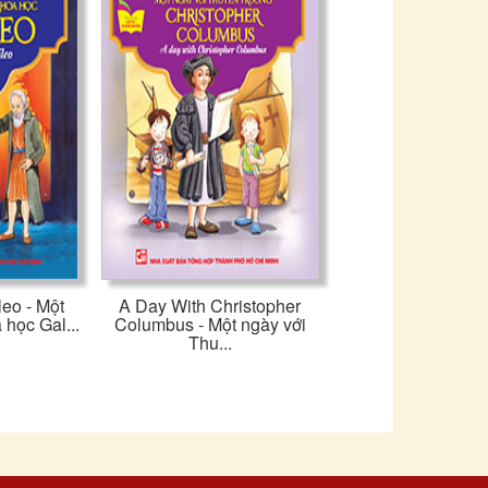
leo - Một
A Day With Christopher
 học Gal...
Columbus - Một ngày với
Thu...