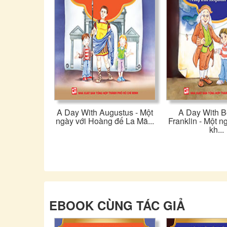
A Day With Augustus - Một
A Day With B
ngày với Hoàng đế La Mã...
Franklin - Một n
kh...
EBOOK CÙNG TÁC GIẢ