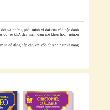
c đời và những phát minh vĩ đại của các bậc danh
Từ đó, sẽ khơi dậy niềm đam mê khoa học - nguồn
 em sẽ dễ dàng tiếp cận với vốn từ Anh ngữ và nâng