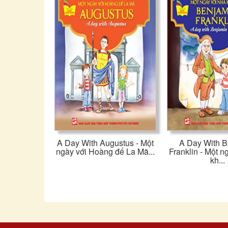
A Day With Augustus - Một
A Day With B
ngày với Hoàng đế La Mã...
Franklin - Một n
kh...