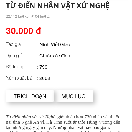
TỪ ĐIỂN NHÂN VẬT XỨ NGHỆ
22,112 lượt xem
104 lượt tải
30.000 đ
:
Ninh Viết Giao
Tác giả
: Chưa xác định
Dịch giả
: 793
Số trang
: 2008
Năm xuất bản
TRÍCH ĐOẠN
MỤC LỤC
Từ điển nhân vật xứ Nghệ
giới thiệu hơn 730 nhân vật thuộc
hai tỉnh Nghệ An và Hà Tĩnh suốt từ thời Hùng Vương đến
tận những ngày gần đây. Những nhân vật này bao gồm: