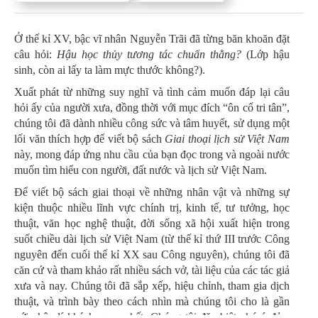
Ở thế kỉ XV, bậc vĩ nhân Nguyễn Trãi đã từng băn khoăn đặt
câu hỏi:
Hậu học thủy tương tác chuẩn thằng?
(Lớp hậu
sinh, còn ai lấy ta làm mực thước không?).
Xuất phát từ những suy nghĩ và tình cảm muốn đáp lại câu
hỏi ấy của người xưa, đồng thời với mục đích “ôn cố tri tân”,
chúng tôi đã dành nhiều công sức và tâm huyết, sử dụng một
lối văn thích hợp để viết bộ sách
Giai thoại lịch sử Việt Nam
này, mong đáp ứng nhu cầu của bạn đọc trong và ngoài nước
muốn tìm hiểu con người, đất nước và lịch sử Việt Nam.
Để viết bộ sách giai thoại về những nhân vật và những sự
kiện thuộc nhiều lĩnh vực chính trị, kinh tế, tư tưởng, học
thuật, văn học nghệ thuật, đời sống xã hội xuất hiện trong
suốt chiều dài lịch sử Việt Nam (từ thế kỉ thứ III trước Công
nguyên đến cuối thế kỉ XX sau Công nguyên), chúng tôi đã
căn cứ và tham khảo rất nhiều sách vở, tài liệu của các tác giả
xưa và nay. Chúng tôi đã sắp xếp, hiệu chỉnh, tham gia dịch
thuật, và trình bày theo cách nhìn mà chúng tôi cho là gần
với chân lí khách quan nhất. Chúng tôi đặc biệt chú ý đảm