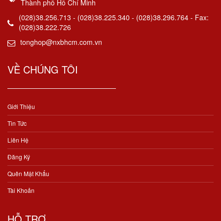
Thành phố Hồ Chí Minh
(028)38.256.713 - (028)38.225.340 - (028)38.296.764 - Fax:
(028)38.222.726
tonghop@nxbhcm.com.vn
VỀ CHÚNG TÔI
Giới Thiệu
Tin Tức
Liên Hệ
Đăng Ký
Quên Mật Khẩu
Tài Khoản
HỖ TRỢ