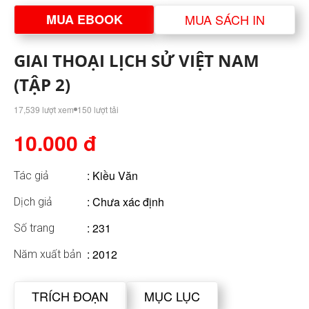
MUA EBOOK
MUA SÁCH IN
GIAI THOẠI LỊCH SỬ VIỆT NAM
(TẬP 2)
17,539 lượt xem
150 lượt tải
10.000 đ
:
Kiều Văn
Tác giả
: Chưa xác định
Dịch giả
: 231
Số trang
: 2012
Năm xuất bản
TRÍCH ĐOẠN
MỤC LỤC