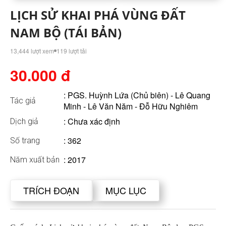
LỊCH SỬ KHAI PHÁ VÙNG ĐẤT
NAM BỘ (TÁI BẢN)
13,444 lượt xem
119 lượt tải
30.000 đ
:
PGS. Huỳnh Lứa (Chủ biên) - Lê Quang
Tác giả
Minh - Lê Văn Năm - Đỗ Hữu Nghiêm
: Chưa xác định
Dịch giả
: 362
Số trang
: 2017
Năm xuất bản
TRÍCH ĐOẠN
MỤC LỤC