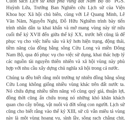
Cuốn sách
Lịch sử khai phá vùng đất Nam Bộ
do PGS.
Huỳnh Lứa, Trưởng Ban Nghiên cứu Lịch sử của Viện
Khoa học Xã hội chủ biên, cùng với Lê Quang Minh, Lê
Văn Năm, Nguyễn Nghị, Đỗ Hữu Nghiêm trình bày tiến
trình nhân dân ta khai khẩn và mở mang vùng này từ nửa
cuối thế kỷ XVII đến giữa thế kỷ XX, trước hết cũng là để
phục vụ cho việc hiểu sâu và kỹ hơn hiện trạng, động thái,
tiềm năng của đồng bằng sông Cửu Long và miền Đông
Nam Bộ, qua đó phục vụ cho việc sử dụng, khai thác hợp lý
các nguồn tài nguyên thiên nhiên và xã hội vùng này phù
hợp với nhu cầu xây dựng chủ nghĩa xã hội trong cả nước.
Chúng ta đều biết rằng môi trường tự nhiên đồng bằng sông
Cửu Long không giống nhiều vùng khác trên đất nước ta.
Nó chứa đựng nhiều tiềm năng vô cùng quý giá, thuận lợi,
đồng thời cũng ẩn chứa trong nó những khó khăn khách
quan cho cây trồng, vật nuôi và đời sống con người. Lịch sử
cũng cho biết rằng vào thế kỷ XIII, sử cũ vẫn miêu tả vùng
này là một vùng hoang vu, sình lầy, sông rạch chằng chịt,
cây rừng rậm rạp với hàng trăm hàng nghìn trâu rừng tụ họp.
Và từ thế kỷ XVII, khi người Việt khai phá vùng đất mới