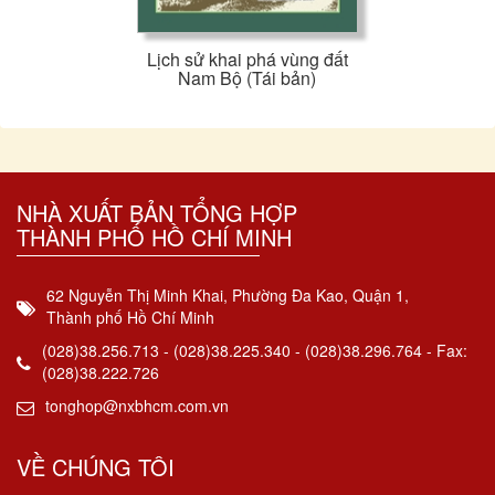
Lịch sử khai phá vùng đất
Nam Bộ (Tái bản)
NHÀ XUẤT BẢN TỔNG HỢP
THÀNH PHỐ HỒ CHÍ MINH
62 Nguyễn Thị Minh Khai, Phường Đa Kao, Quận 1,
Thành phố Hồ Chí Minh
(028)38.256.713 - (028)38.225.340 - (028)38.296.764 - Fax:
(028)38.222.726
tonghop@nxbhcm.com.vn
VỀ CHÚNG TÔI