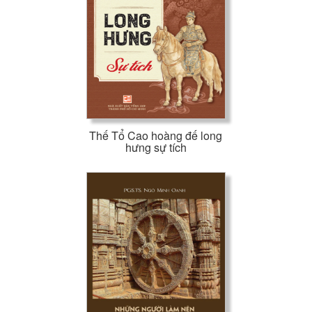
dân.
--- Trích
Lời giới thiệu
---
Thế Tổ Cao hoàng đế long
hưng sự tích