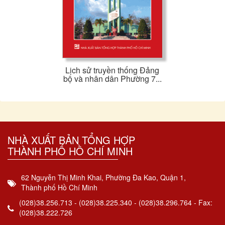
Lịch sử truyền thống Đảng
bộ và nhân dân Phường 7...
NHÀ XUẤT BẢN TỔNG HỢP
THÀNH PHỐ HỒ CHÍ MINH
62 Nguyễn Thị Minh Khai, Phường Đa Kao, Quận 1,
Thành phố Hồ Chí Minh
(028)38.256.713 - (028)38.225.340 - (028)38.296.764 - Fax:
(028)38.222.726