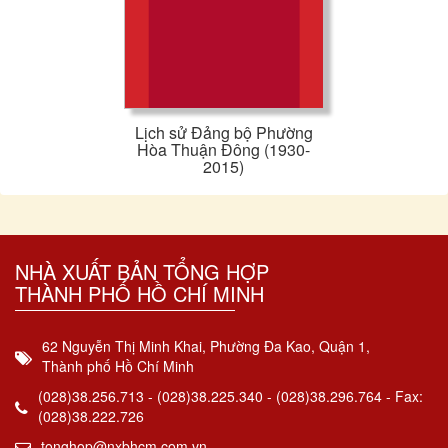
Lịch sử Đảng bộ Phường
Hòa Thuận Đông (1930-
2015)
NHÀ XUẤT BẢN TỔNG HỢP
THÀNH PHỐ HỒ CHÍ MINH
62 Nguyễn Thị Minh Khai, Phường Đa Kao, Quận 1,
Thành phố Hồ Chí Minh
(028)38.256.713 - (028)38.225.340 - (028)38.296.764 - Fax:
(028)38.222.726
tonghop@nxbhcm.com.vn