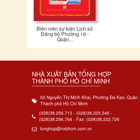
Biên niên sự kiện Lịch sử
Đảng bộ Phường 16 -
Quận...
NHÀ XUẤT BẢN TỔNG HỢP
THÀNH PHỐ HỒ CHÍ MINH
62 Nguyễn Thị Minh Khai, Phường Đa Kao, Quận 
Thành phố Hồ Chí Minh
(028)38.256.713 - (028)38.225.340 -
(028)38.296.764 - Fax: (028)38.222.726
tonghop@nxbhcm.com.vn