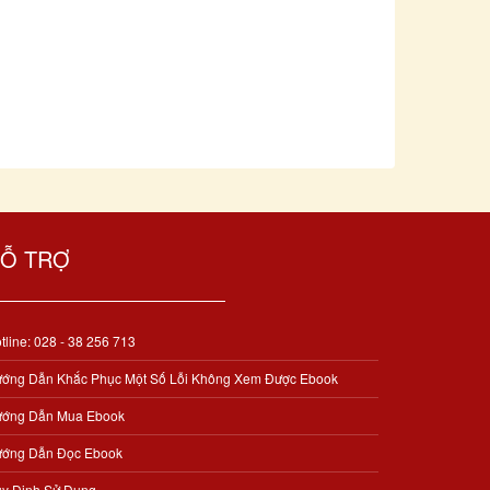
Ỗ TRỢ
tline: 028 - 38 256 713
ớng Dẫn Khắc Phục Một Số Lỗi Không Xem Được Ebook
ớng Dẫn Mua Ebook
ớng Dẫn Đọc Ebook
y Định Sử Dụng