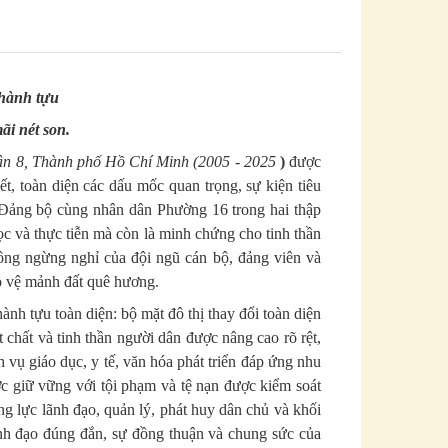
thành tựu
i nét son.
uận 8, Thành phố Hồ Chí Minh (2005
-
2025
)
được
t, toàn diện các dấu mốc quan trọng, sự kiện tiêu
a Đảng bộ cùng nhân dân Phường 16 trong hai thập
 học và thực tiễn mà còn là minh chứng cho tinh thần
hông ngừng nghỉ của đội ngũ cán bộ, đảng viên và
o vệ mảnh đất quê hương.
ành tựu toàn diện: bộ mặt đô thị thay đổi toàn diện
 chất và tinh thần người dân được nâng cao rõ rệt,
h vụ giáo dục, y tế, văn hóa phát triển đáp ứng nhu
ược giữ vững với tội phạm và tệ nạn được kiểm soát
g lực lãnh đạo, quản lý, phát huy dân chủ và khối
nh đạo đúng đắn, sự đồng thuận và chung sức của