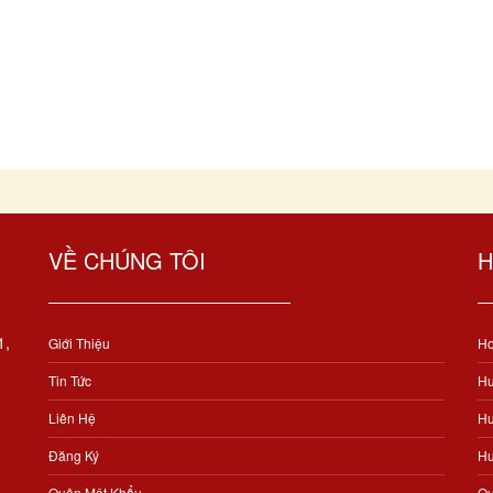
VỀ CHÚNG TÔI
H
1,
Giới Thiệu
Ho
Tin Tức
Hư
Liên Hệ
Hư
Đăng Ký
Hư
Quên Mật Khẩu
Qu