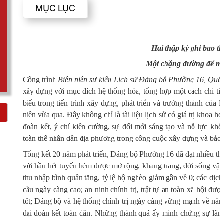
MỤC LỤC
Hai thập kỷ ghi bao 
Một chặng đường để mã
Công trình
Biên niên sự kiện Lịch sử Đảng bộ Phường 16, Q
xây dựng với mục đích hệ thống hóa, tổng hợp một cách chi tiế
biểu trong tiến trình xây dựng, phát triển và trưởng thành củ
niên vừa qua. Đây không chỉ là tài liệu lịch sử có giá trị khoa
đoàn kết, ý chí kiên cường, sự đổi mới sáng tạo và nỗ lực k
toàn thể nhân dân địa phương trong công cuộc xây dựng và bả
Tổng kết 20 năm phát triển, Đảng bộ Phường 16 đã đạt nhiều th
với hầu hết tuyến hẻm được mở rộng, khang trang; đời sống vật
thu nhập bình quân tăng, tỷ lệ hộ nghèo giảm gần về 0; các dịc
cầu ngày càng cao; an ninh chính trị, trật tự an toàn xã hội đ
tốt; Đảng bộ và hệ thống chính trị ngày càng vững mạnh về năn
đại đoàn kết toàn dân. Những thành quả ấy minh chứng sự lã