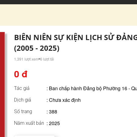
BIÊN NIÊN SỰ KIỆN LỊCH SỬ ĐẢN
(2005 - 2025)
1,391 lượt xem
6 lượt tải
0 đ
:
Ban chấp hành Đảng bộ Phường 16 - Q
Tác giả
: Chưa xác định
Dịch giả
: 388
Số trang
: 2025
Năm xuất bản