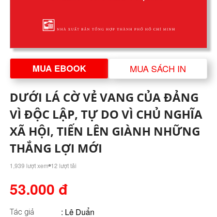
MUA EBOOK
MUA SÁCH IN
DƯỚI LÁ CỜ VẺ VANG CỦA ĐẢNG
VÌ ĐỘC LẬP, TỰ DO VÌ CHỦ NGHĨA
XÃ HỘI, TIẾN LÊN GIÀNH NHỮNG
THẮNG LỢI MỚI
1,939 lượt xem
12 lượt tải
53.000 đ
:
Lê Duẩn
Tác giả