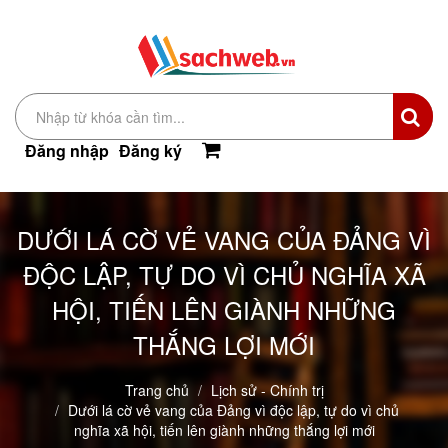
Đăng nhập
Đăng ký
DƯỚI LÁ CỜ VẺ VANG CỦA ĐẢNG VÌ
ĐỘC LẬP, TỰ DO VÌ CHỦ NGHĨA XÃ
HỘI, TIẾN LÊN GIÀNH NHỮNG
THẮNG LỢI MỚI
Trang chủ
Lịch sử - Chính trị
Dưới lá cờ vẻ vang của Đảng vì độc lập, tự do vì chủ
nghĩa xã hội, tiến lên giành những thắng lợi mới