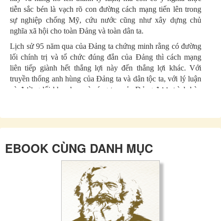
tiễn sắc bén là vạch rõ con đường cách mạng tiến lên trong
sự nghiệp chống Mỹ, cứu nước cũng như xây dựng chủ
nghĩa xã hội cho toàn Đảng và toàn dân ta.
Lịch sử 95 năm qua của Đảng ta chứng minh rằng có đường
lối chính trị và tổ chức đúng đắn của Đảng thì cách mạng
liên tiếp giành hết thắng lợi này đến thắng lợi khác. Với
truyền thống anh hùng của Đảng ta và dân tộc ta, với lý luận
và đường lối khoa học và sáng tạo của Đảng được trình bày
một cách đặc sắc trong tác phẩm Dưới lá cờ vẻ vang của
Đảng, vì độc lập, tự do, vì chủ nghĩa xã hội, tiến lên giành
những thắng lợi mới, chúng ta đã giành được thắng lợi huy
hoàng và vĩ đại trong sự nghiệp chống Mỹ cứu nước. Từ sau
EBOOK CÙNG DANH MỤC
ngày giải phóng hoàn toàn miền Nam, thống nhất đất nước
đến nay, trải qua bao sóng gió, Đảng vẫn kiên định mục tiêu
độc lập dân tộc gắn liền với chủ nghĩa xã hội, lãnh đạo cách
mạng nước ta đạt được những thành tựu mới, không ngừng
nâng cao thế và lực của đất nước. Trên bước đường quá độ
tiến lên chủ nghĩa xã hội hiện nay, nhiều vấn đề được Tổng
Bí thư Lê Duẩn trình bày trong tác phẩm này như: tăng
cường sự lãnh đạo của Đảng không ngừng củng cố và xây