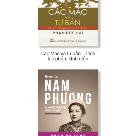
dựng Đảng ngày càng vững mạnh, tăng cường đoàn kết..
đến nay vẫn còn nguyên giá trị.
Do đó, việc học tập tác phẩm này sẽ giúp cho mỗi chúng ta
trau dồi hiểu biết sâu hơn về lý luận, phát huy năng lực công
tác, củng cố và tăng cường hơn nữa tinh thần đoàn kết trên
cơ sở nhất trí vững chắc về đường lối chính trị, tư tưởng và tổ
chức, hướng tới mục tiêu xây dựng nước Việt Nam dân giàu,
Các Mác và tư bản - Trích
nước mạnh, dân chủ, công bằng, văn minh.
tác phẩm kinh điển
Trên tinh thần đó, Nhà xuất bản Tổng hợp Thành phố Hồ
Chí Minh xin trân trọng giới thiệu cuốn sách "Dưới lá cờ vẻ
vang của Đảng, vì độc lập, tự do, vì chủ nghĩa xã hội, tiến
lên giành những thắng lợi mới" của Tổng Bí thư Lê Duẩn
đến đông đảo đồng chí, đồng bào cả nước.