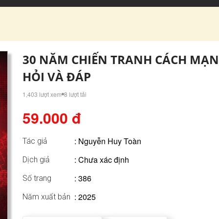
30 NĂM CHIẾN TRANH CÁCH MẠNG V
HỎI VÀ ĐÁP
1,403 lượt xem
8 lượt tải
59.000 đ
:
Nguyễn Huy Toàn
Tác giả
: Chưa xác định
Dịch giả
: 386
Số trang
: 2025
Năm xuất bản