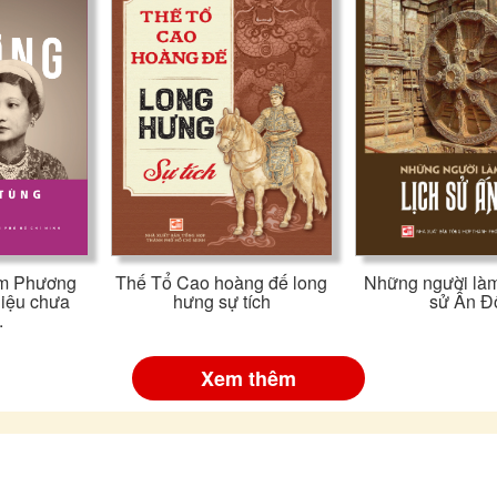
m Phương
Thế Tổ Cao hoàng đế long
Những người làm
liệu chưa
hưng sự tích
sử Ấn Đ
.
Xem thêm