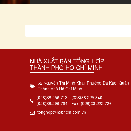
NHÀ XUẤT BẢN TỔNG HỢP
THÀNH PHỐ HỒ CHÍ MINH
62 Nguyễn Thị Minh Khai, Phường Đa Kao, Quận 
Thành phố Hồ Chí Minh
(028)38.256.713 - (028)38.225.340 -
(028)38.296.764 - Fax: (028)38.222.726
tonghop@nxbhcm.com.vn