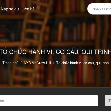
Nạp số dư
Liên hệ
TỔ CHỨC HÀNH VI, CƠ CẤU, QUI TRÌN
Trang chủ
NXB McGraw-Hill
Tổ chức hành vi, cơ cấu, qui trình