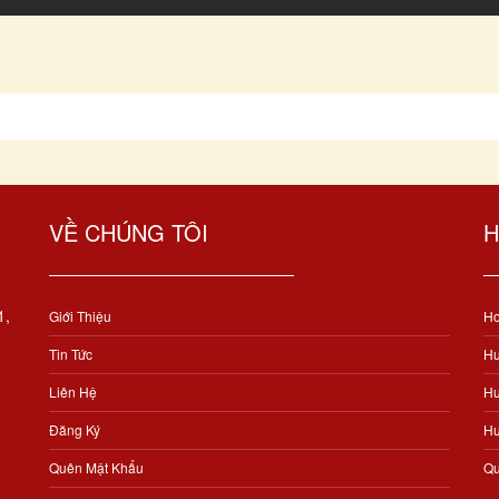
VỀ CHÚNG TÔI
H
1,
Giới Thiệu
Ho
Tin Tức
Hư
Liên Hệ
Hư
Đăng Ký
Hư
Quên Mật Khẩu
Qu