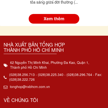
tỏa sáng giữa đời thường (...
Xem thêm
NHÀ XUẤT BẢN TỔNG HỢP
THÀNH PHỐ HỒ CHÍ MINH
62 Nguyễn Thị Minh Khai, Phường Đa Kao, Quận 1,
Thành phố Hồ Chí Minh
(028)38.256.713 - (028)38.225.340 - (028)38.296.764 - Fax:
(028)38.222.726
tonghop@nxbhcm.com.vn
VỀ CHÚNG TÔI