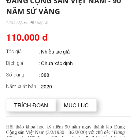
ĐẢNG CỘNG SẢN VIỆT NAM - 90
NĂM SỬ VÀNG
7,755 lượt xem
67 lượt tải
110.000 đ
:
Nhiều tác giả
Tác giả
: Chưa xác định
Dịch giả
: 388
Số trang
: 2020
Năm xuất bản
TRÍCH ĐOẠN
MỤC LỤC
Hội thảo khoa học kỷ niệm 90 năm ngày thành lập Đảng
Cộng sản Việt Nam (3/2/1930 - 3/2/2020) với chủ đề:
“Đảng