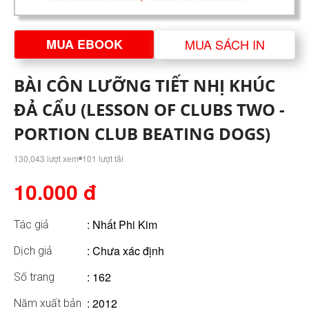
MUA EBOOK
MUA SÁCH IN
BÀI CÔN LƯỠNG TIẾT NHỊ KHÚC
ĐẢ CẨU (LESSON OF CLUBS TWO -
PORTION CLUB BEATING DOGS)
130,043 lượt xem
101 lượt tải
10.000 đ
:
Nhất Phi Kim
Tác giả
: Chưa xác định
Dịch giả
: 162
Số trang
: 2012
Năm xuất bản