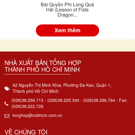
Bài Quyền Phi Long Quá
Hải (Lesson of Fists
Dragon...
Xem thêm
NHÀ XUẤT BẢN TỔNG HỢP
THÀNH PHỐ HỒ CHÍ MINH
62 Nguyễn Thị Minh Khai, Phường Đa Kao, Quận 1,
Thành phố Hồ Chí Minh
(028)38.256.713 - (028)38.225.340 - (028)38.296.764 - Fax:
(028)38.222.726
tonghop@nxbhcm.com.vn
VỀ CHÚNG TÔI