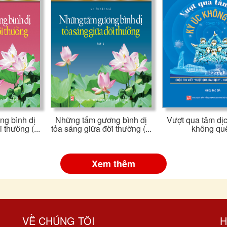
g bình dị
Những tấm gương bình dị
Vượt qua tâm dịc
 thường (...
tỏa sáng giữa đời thường (...
không qu
Xem thêm
VỀ CHÚNG TÔI
H