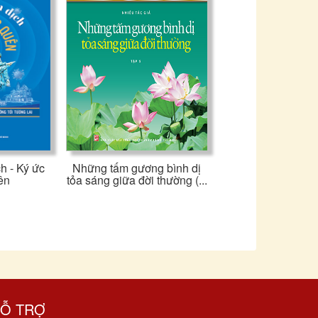
h - Ký ức
Những tấm gương bình dị
ên
tỏa sáng giữa đời thường (...
Ỗ TRỢ