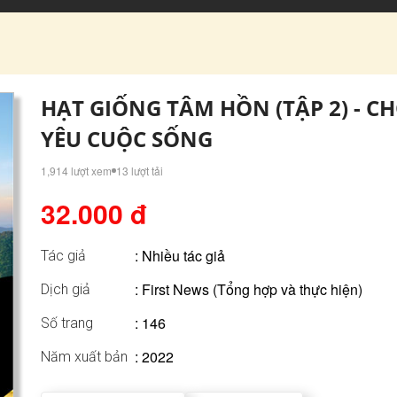
HẠT GIỐNG TÂM HỒN (TẬP 2) - 
YÊU CUỘC SỐNG
1,914 lượt xem
13 lượt tải
32.000 đ
:
Nhiều tác giả
Tác giả
: First News (Tổng hợp và thực hiện)
Dịch giả
: 146
Số trang
: 2022
Năm xuất bản