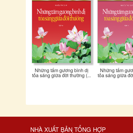
Những tấm gương bình dị
Những tấm gươn
tỏa sáng giữa đời thường (...
tỏa sáng giữa đời
NHÀ XUẤT BẢN TỔNG HỢP