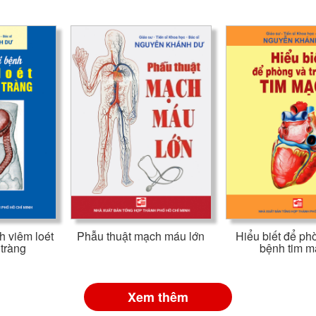
h viêm loét
Phẫu thuật mạch máu lớn
Hiểu biết để phò
 tràng
bệnh tim 
Xem thêm