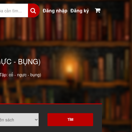
Đăng nhập
Đăng ký
GỰC - BỤNG)
Tập: cổ - ngực - bụng)