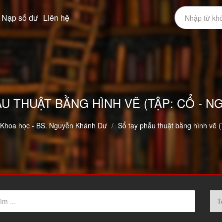
Nạp số dư
Liên hệ
U THUẬT BẰNG HÌNH VẼ (TẬP: CỔ - N
 Khoa học - BS. Nguyễn Khánh Dư
Sổ tay phẫu thuật bằng hình vẽ (