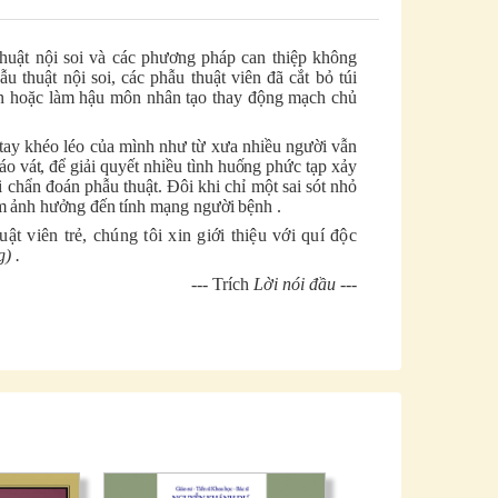
uật nội soi và các phương pháp can thiệp không
 thuật nội soi, các phẫu thuật viên đã cắt bỏ túi
 tận hoặc làm hậu môn nhân tạo thay động mạch chủ
tay khéo léo của mình như từ xưa nhiều người vẫn
o vát, để giải quyết nhiều tình huống phức tạp xảy
chẩn đoán phẫu thuật. Đôi khi chỉ một sai sót nhỏ
làm ảnh hưởng đến tính mạng người bệnh
.
ật viên trẻ, chúng tôi xin giới thiệu với quí độc
g)
.
--- Trích
Lời nói đầu
---