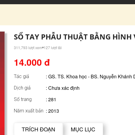
SỔ TAY PHẪU THUẬT BẰNG HÌNH V
311,793 lượt xem
127 lượt tải
14.000 đ
:
GS. TS. Khoa học - BS. Nguyễn Khánh 
Tác giả
: Chưa xác định
Dịch giả
: 281
Số trang
: 2013
Năm xuất bản
TRÍCH ĐOẠN
MỤC LỤC