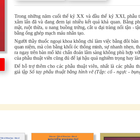
Trong những năm cuối thế kỷ XX và đầu thế kỷ XXI, phẫu th
xâm lấn đã và đang đem lại nhiều kết quả khả quan. Bằng phẫu
mật, ruột thừa, u nang buồng trứng, cắt u đại tràng nối tận -
bằng ống ghép mạch máu nhân tạo.
Người thầy thuốc ngoại khoa không chỉ làm việc bằng đôi bàn 
quan niệm, mà còn bằng khối óc thông minh, sự nhanh nhẹn, thá
ra ngay trên bàn mổ khi chẩn đoán lâm sàng không phù hợp với 
của phẫu thuật viên cũng đủ để lại hậu quả nghiêm trọng hay 
Để hỗ trợ thêm cho các phẫu thuật viên, nhất là các phẫu thu
giả tập
Sổ tay phẫu thuật bằng hình vẽ (Tập: cổ - ngực - bụn