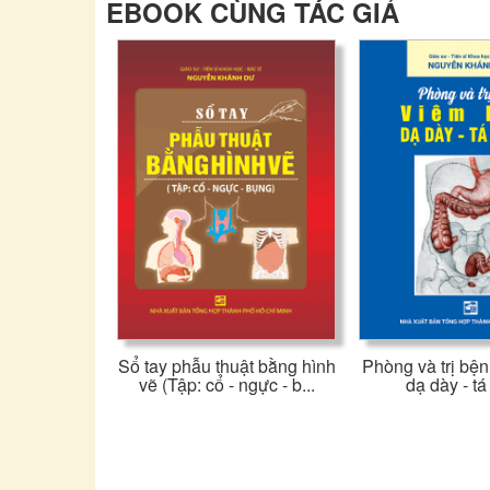
EBOOK CÙNG TÁC GIẢ
Sổ tay phẫu thuật bằng hình
Phòng và trị bện
vẽ (Tập: cổ - ngực - b...
dạ dày - tá