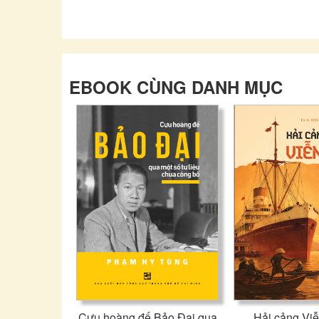
EBOOK CÙNG DANH MỤC
Cựu hoàng đế Bảo Đại qua
Hải cảng Vi