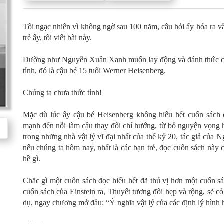
Tôi ngạc nhiên vì không ngờ sau 100 năm, câu hỏi ấy hóa ra vẫ
trẻ ấy, tôi viết bài này.
Dường như Nguyễn Xuân Xanh muốn lay động và đánh thức ch
tỉnh, đó là cậu bé 15 tuổi Werner Heisenberg.
Chúng ta chưa thức tỉnh!
Mặc dù lúc ấy cậu bé Heisenberg không hiểu hết cuốn sách 
mạnh đến nỗi làm cậu thay đổi chí hướng, từ bỏ nguyện vọng h
trong những nhà vật lý vĩ đại nhất của thế kỷ 20, tác giả của 
nếu chúng ta hôm nay, nhất là các bạn trẻ, đọc cuốn sách này 
hề gì.
Chắc gì một cuốn sách đọc hiểu hết đã thú vị hơn một cuốn s
cuốn sách của Einstein ra, Thuyết tương đối hẹp và rộng, sẽ có 
dụ, ngay chương mở đầu: “Ý nghĩa vật lý của các định lý hình 