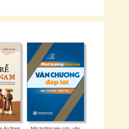
hể bạn từng liên hệ môn học này với những đồ vật
kim tự tháp, các tòa cao ốc... Nhưng có thể sẽ thú
 trúc của vũ trụ. Khi ấy bạn sẽ đụng đến vật lý, và
g không gian của vật lý, thậm chí hình học là một
g ta tư tưởng này. Đáng tiếc là với cách dạy học ở
a và vai trò thật sự của nó là gì. Học hình học chỉ
 nếu đọc Einstein, chú ý tới cách đặt vấn đề của
thế bạn sẽ thấy môn học này thú vị biết bao, quan
ng Trái đất quay xung quanh Mặt trời mà không bị
 vào Trái đất. Nhưng nếu hỏi một học trò rằng Mặt
o nó có thể tác động vào Trái đất, rất có thể học trò
 từ xa xuyên qua một không gian trống rỗng.
g hơn. Ông khẳng định rằng không thể có tác động
 đó. Phải có một thứ vật chất trung gian giữa Mặt
ó - đó là trường hấp dẫn.
ân An Nam
Môi trường kêu cứu, văn