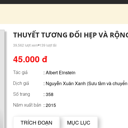
THUYẾT TƯƠNG ĐỐI HẸP VÀ RỘN
39,562 lượt xem
139 lượt tải
45.000 đ
:
Albert Einstein
Tác giả
: Nguyễn Xuân Xanh (Sưu tầm và chuyển
Dịch giả
: 358
Số trang
: 2015
Năm xuất bản
TRÍCH ĐOẠN
MỤC LỤC