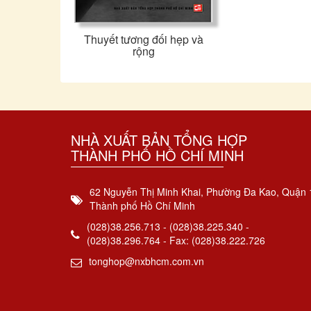
Thuyết tương đối hẹp và
rộng
NHÀ XUẤT BẢN TỔNG HỢP
THÀNH PHỐ HỒ CHÍ MINH
62 Nguyễn Thị Minh Khai, Phường Đa Kao, Quận 
Thành phố Hồ Chí Minh
(028)38.256.713 - (028)38.225.340 -
(028)38.296.764 - Fax: (028)38.222.726
tonghop@nxbhcm.com.vn