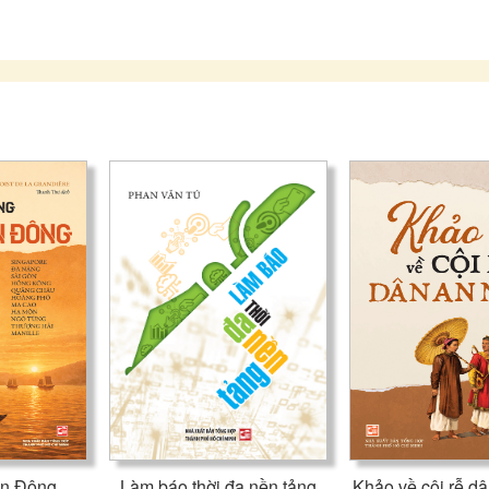
Bất kể ai cũng từng học hình học Euclid ở nhà trường. Có t
trong thực tế như nhà cửa, cầu cống, các công trình đồ sộ như 
vị hơn nhiều nếu bạn liên hệ nó với “hình học của vũ trụ”, cấu
bạn sẽ ngạc nhiên khám phá ra rằng hình học chính là cái khun
ngành của vật lý, hình học = vật lý!
Chính Einstein chứ không phải ai khác đã “khai sáng” cho chún
nhà trường hiện nay, học trò học hình học mà không hiểu ý nghĩ
để làm mấy bài tập rồi đi thi. Học như thế chán lắm. Nhưng
Einstein, bạn sẽ “vỡ” ra ý nghĩa sâu xa của hình học, và như 
trọng biết bao.
Một thí dụ khác: Mọi chúng ta đều được học ở nhà trường rằ
văng ra khỏi quỹ đạo là nhờ lực hấp dẫn do Mặt trời tác động
trời không hề có cái tay nào thò ra để giữ Trái đất lại thì làm sa
đó sẽ lúng túng rồi trả lời rằng lực hấp dẫn đó có thể tác dụng
Einstein sẽ giúp chúng ta hiểu lại vấn đề một cách minh tườn
từ xa như thế, và càng không thể có cái không gian trống rỗng
trời và Trái đất, và lực hấp dẫn truyền qua vật chất trung gian đ
ễn Đông
Làm báo thời đa nền tảng
Khảo về cội rễ d