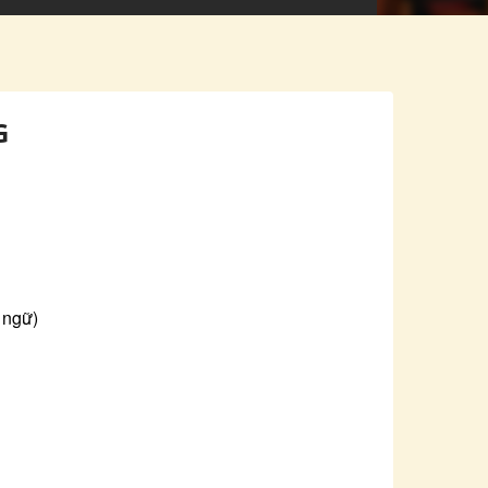
G
 ngữ)