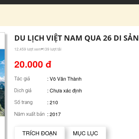
DU LỊCH VIỆT NAM QUA 26 DI SẢN
12,459 lượt xem
139 lượt tải
20.000 đ
:
Võ Văn Thành
Tác giả
: Chưa xác định
Dịch giả
: 210
Số trang
: 2017
Năm xuất bản
TRÍCH ĐOẠN
MỤC LỤC