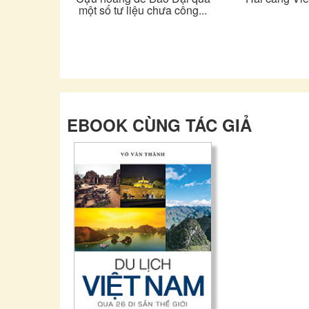
một số tư liệu chưa công...
EBOOK CÙNG TÁC GIẢ