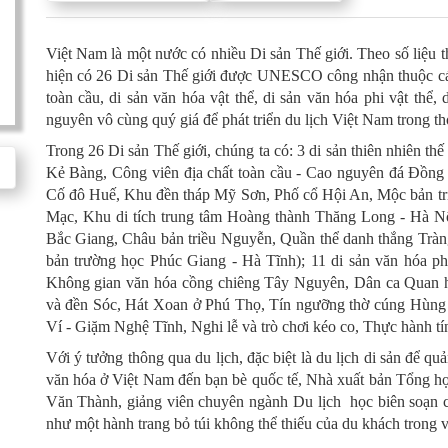
Việt Nam là một nước có nhiều Di sản Thế giới. Theo số liệu 
hiện có 26 Di sản Thế giới được UNESCO công nhận thuộc các l
toàn cầu, di sản văn hóa vật thể, di sản văn hóa phi vật thể, 
nguyên vô cùng quý giá để phát triển du lịch Việt Nam trong thờ
Trong 26 Di sản Thế giới, chúng ta có: 3 di sản thiên nhiên 
Kẻ Bàng, Công viên địa chất toàn cầu - Cao nguyên đá Đồng Vă
Cố đô Huế, Khu đền tháp Mỹ Sơn, Phố cổ Hội An, Mộc bản triều
Mạc, Khu di tích trung tâm Hoàng thành Thăng Long - Hà 
Bắc Giang, Châu bản triều Nguyễn, Quần thể danh thắng Tràn
bản trường học Phúc Giang - Hà Tĩnh); 11 di sản văn hóa ph
Không gian văn hóa cồng chiêng Tây Nguyên, Dân ca Quan h
và đền Sóc, Hát Xoan ở Phú Thọ, Tín ngưỡng thờ cúng Hùng 
Ví - Giặm Nghệ Tĩnh, Nghi lễ và trò chơi kéo co, Thực hành t
Với ý tưởng thông qua du lịch, đặc biệt là du lịch di sản để quả
văn hóa ở Việt Nam đến bạn bè quốc tế, Nhà xuất bản Tổng h
Văn Thành, giảng viên chuyên ngành Du lịch học biên soạn c
như một hành trang bỏ túi không thể thiếu của du khách trong 