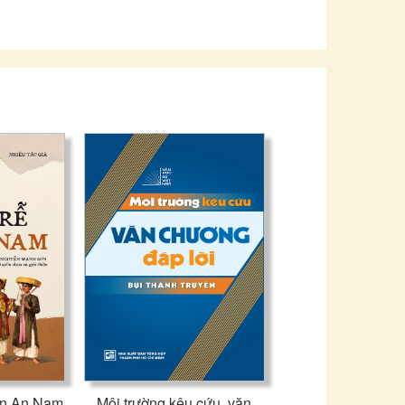
i đầy đủ những thông tin thú vị để chuẩn bị hành
Nhà xuất bản Tổng hợp
Thành phố Hồ Chí Minh
ân An Nam
Môi trường kêu cứu, văn