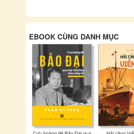
EBOOK CÙNG DANH MỤC
Cựu hoàng đế Bảo Đại qua
Hải cảng Vi