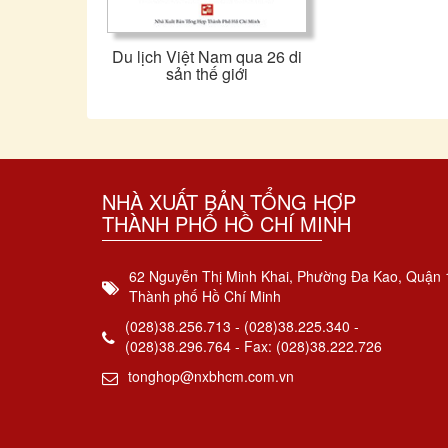
Du lịch Việt Nam qua 26 di
sản thế giới
NHÀ XUẤT BẢN TỔNG HỢP
THÀNH PHỐ HỒ CHÍ MINH
62 Nguyễn Thị Minh Khai, Phường Đa Kao, Quận 
Thành phố Hồ Chí Minh
(028)38.256.713 - (028)38.225.340 -
(028)38.296.764 - Fax: (028)38.222.726
tonghop@nxbhcm.com.vn