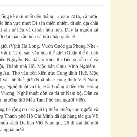
thống kê mới nhất đến tháng 12 năm 2016, cả nước
ĩnh vực như: Di sản thiên nhiên, di sản địa chất
di sản tư liệu và di sản hỗn hợp. Đây là nguồn tài
i đại toàn cầu hóa và hội nhập quốc tế.
thế giới (Vịnh Hạ Long, Vườn Quốc gia Phong Nha -
n); 12 di sản văn hóa thế giới (Quần thể di tích
 Nguyễn, Bia đá các khoa thi Tiến sĩ triều Lê và
Nội, Thành nhà Hồ, Mộc bản Chùa Vĩnh Nghiêm -
g An, Thơ văn trên kiến trúc Cung đình Huế, Mộc
i vật thể thế giới (Nhã nhạc cung đình Việt Nam,
ọ, Nghệ thuật ca trù, Hội Gióng ở đền Phù Đổng
Vương, Nghệ thuật đờn ca tài tử Nam bộ, Dân ca
ín ngưỡng thờ Mẫu Tam Phủ của người Việt).
ng bá rộng rãi các giá trị thiên nhiên, con người và
ợp Thành phố Hồ Chí Minh đã đặt hàng tác giả Võ
uốn sách Du lịch Việt Nam qua 26 di sản thế giới
và ngoài nước.