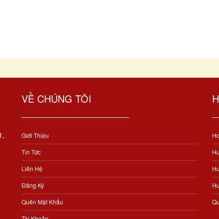
VỀ CHÚNG TÔI
H
1,
Giới Thiệu
Ho
Tin Tức
Hư
Liên Hệ
Hư
Đăng Ký
Hư
Quên Mật Khẩu
Qu
Tài Khoản