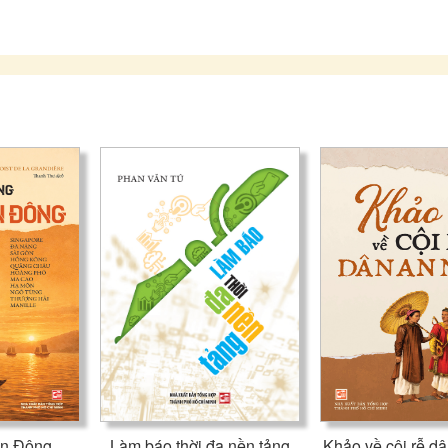
Hy vọng cuốn sách nhỏ này sẽ cung cấp cho bạn đọc tương đố
trình du lịch khám phá vẻ đẹp bất tận của đất nước Việt Nam.
Trân trọng giới thiệu cùng bạn đọc.
ễn Đông
Làm báo thời đa nền tảng
Khảo về cội rễ d