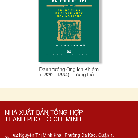
Danh tướng Ông Ích Khiêm
(1829 - 1884) - Trung thầ...
NHÀ XUẤT BẢN TỔNG HỢP
THÀNH PHỐ HỒ CHÍ MINH
62 Nguyễn Thị Minh Khai, Phường Đa Kao, Quận 1,