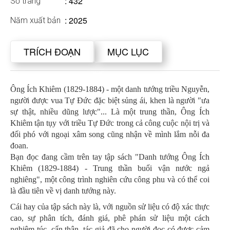
: 432
Số trang
: 2025
Năm xuất bản
TRÍCH ĐOẠN
MỤC LỤC
Ông Ích Khiêm (1829-1884) - một danh tướng triều Nguyễn,
người được vua Tự Đức đặc biệt sủng ái, khen là người "ưa
sự thật, nhiều dũng lược"... Là một trung thần, Ông Ích
Khiêm tận tụy với triều Tự Đức trong cả công cuộc nội trị và
đối phó với ngoại xâm song cũng nhận về mình lắm nỗi đa
đoan.
Bạn đọc đang cầm trên tay tập sách "Danh tướng Ông Ích
Khiêm (1829-1884) - Trung thần buổi vận nước ngả
nghiêng", một công trình nghiên cứu công phu và có thể coi
là đầu tiên về vị danh tướng này.
Cái hay của tập sách này là, với nguồn sử liệu có độ xác thực
cao, sự phân tích, đánh giá, phê phán sử liệu một cách
nghiêm túc, cẩn thận, tác giả đã cho người đọc có được cảm