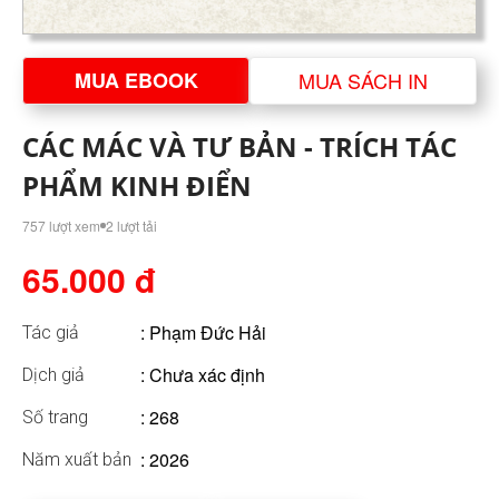
MUA EBOOK
MUA SÁCH IN
CÁC MÁC VÀ TƯ BẢN - TRÍCH TÁC
PHẨM KINH ĐIỂN
757 lượt xem
2 lượt tải
65.000 đ
:
Phạm Đức Hải
Tác giả
: Chưa xác định
Dịch giả
: 268
Số trang
: 2026
Năm xuất bản