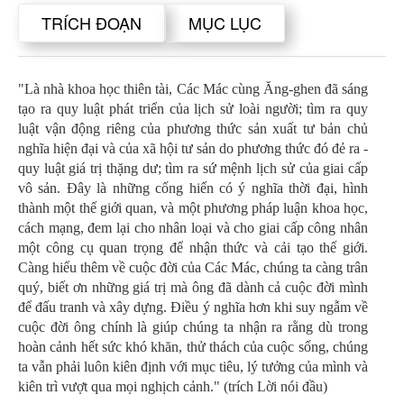
TRÍCH ĐOẠN
MỤC LỤC
"Là nhà khoa học thiên tài, Các Mác cùng Ăng-ghen đã sáng
tạo ra quy luật phát triển của lịch sử loài người; tìm ra quy
luật vận động riêng của phương thức sản xuất tư bản chủ
nghĩa hiện đại và của xã hội tư sản do phương thức đó đẻ ra -
quy luật giá trị thặng dư; tìm ra sứ mệnh lịch sử của giai cấp
vô sản. Đây là những cống hiến có ý nghĩa thời đại, hình
thành một thế giới quan, và một phương pháp luận khoa học,
cách mạng, đem lại cho nhân loại và cho giai cấp công nhân
một công cụ quan trọng để nhận thức và cải tạo thế giới.
Càng hiểu thêm về cuộc đời của Các Mác, chúng ta càng trân
quý, biết ơn những giá trị mà ông đã dành cả cuộc đời mình
để đấu tranh và xây dựng. Điều ý nghĩa hơn khi suy ngẫm về
cuộc đời ông chính là giúp chúng ta nhận ra rằng dù trong
hoàn cảnh hết sức khó khăn, thử thách của cuộc sống, chúng
ta vẫn phải luôn kiên định với mục tiêu, lý tưởng của mình và
kiên trì vượt qua mọi nghịch cảnh." (trích Lời nói đầu)