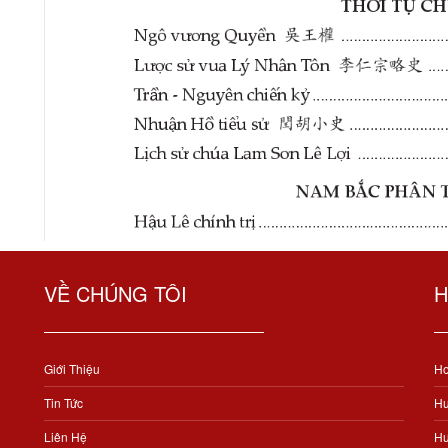
VỀ CHÚNG TÔI
H
Giới Thiệu
Ho
Tin Tức
Hư
Liên Hệ
Hư