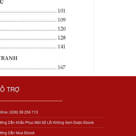
Ỗ TRỢ
tline: (028) 38 256 713
ớng Dẫn Khắc Phục Một Số Lỗi Không Xem Được Ebook
ớng Dẫn Mua Ebook