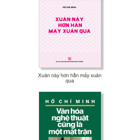
Xuân này hơn hẳn mấy xuân
qua