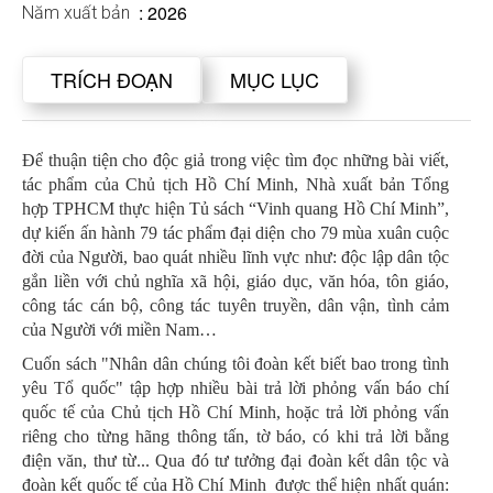
: 2026
Năm xuất bản
TRÍCH ĐOẠN
MỤC LỤC
Để thuận tiện cho độc giả trong việc tìm đọc những bài viết,
tác phẩm của Chủ tịch Hồ Chí Minh, Nhà xuất bản Tổng
hợp TPHCM thực hiện Tủ sách “Vinh quang Hồ Chí Minh”,
dự kiến ấn hành 79 tác phẩm đại diện cho 79 mùa xuân cuộc
đời của Người, bao quát nhiều lĩnh vực như: độc lập dân tộc
gắn liền với chủ nghĩa xã hội, giáo dục, văn hóa, tôn giáo,
công tác cán bộ, công tác tuyên truyền, dân vận, tình cảm
của Người với miền Nam…
Cuốn sách "Nhân dân chúng tôi đoàn kết biết bao trong tình
yêu Tổ quốc" tập hợp nhiều bài trả lời phỏng vấn báo chí
quốc tế của Chủ tịch Hồ Chí Minh, hoặc trả lời phỏng vấn
riêng cho từng hãng thông tấn, tờ báo, có khi trả lời bằng
điện văn, thư từ... Qua đó tư tưởng đại đoàn kết dân tộc và
đoàn kết quốc tế của Hồ Chí Minh được thể hiện nhất quán: