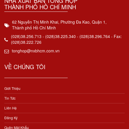
NHÀ XUẤT BẢN TỔNG HỢP
THÀNH PHỐ HỒ CHÍ MINH
62 Nguyễn Thị Minh Khai, Phường Đa Kao, Quận 1,
Thành phố Hồ Chí Minh
(028)38.256.713 - (028)38.225.340 - (028)38.296.764 - Fax:
(028)38.222.726
tonghop@nxbhcm.com.vn
VỀ CHÚNG TÔI
Giới Thiệu
Tin Tức
Liên Hệ
Đăng Ký
Quên Mật Khẩu