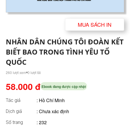
MUA SÁCH IN
NHÂN DÂN CHÚNG TÔI ĐOÀN KẾT
BIẾT BAO TRONG TÌNH YÊU TỔ
QUỐC
260 lượt xem
0 lượt tải
58.000 đ
Ebook đang được cập nhật
:
Hồ Chí Minh
Tác giả
: Chưa xác định
Dịch giả
: 232
Số trang