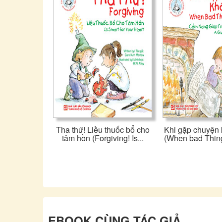
Tha thứ! Liều thuốc bổ cho
Khi gặp chuyện
tâm hồn (Forgiving! Is...
(When bad Thin
EBOOK CÙNG TÁC GIẢ