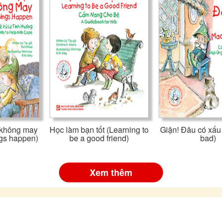
 không may
Học làm bạn tốt (Learning to
Giận! Đâu có xấu 
gs happen)
be a good friend)
bad)
Xem thêm