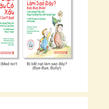
(Mad isn't
Bị bắt nạt làm sao đây?
(Bye-Bye, Bully!)