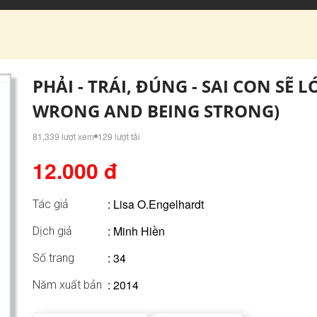
PHẢI - TRÁI, ĐÚNG - SAI CON SẼ
WRONG AND BEING STRONG)
81,339 lượt xem
129 lượt tải
12.000 đ
:
Lisa O.Engelhardt
Tác giả
: Minh Hiền
Dịch giả
: 34
Số trang
: 2014
Năm xuất bản