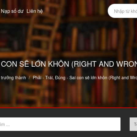
Nạp số dư
Liên hệ
SAI CON SẼ LỚN KHÔN (RIGHT AND WR
 trưởng thành
Phải - Trái, Đúng - Sai con sẽ lớn khôn (Right and W