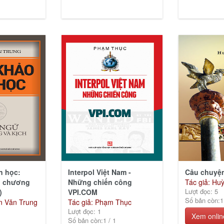
n học:
Interpol Việt Nam -
Câu chuyệ
n chương
Những chiến công
Tác giả: Hu
Lượt đọc: 5
)
VPI.COM
Số bản còn:
1
n Văn Trung
Tác giả: Phạm Thục
Lượt đọc: 1
Xem onlin
Số bản còn:
1
/
1