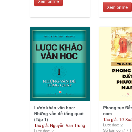
Xem online
Xem online
Lược khảo văn học:
Phong tục Đấ
Những vấn đề tổng quát
nam
(Tập 1)
Tác giả: Từ Xu
Lượt đọc: 2
Tác giả: Nguyễn Văn Trung
Số bản còn:
1
/
1
Lượt đọc: 2