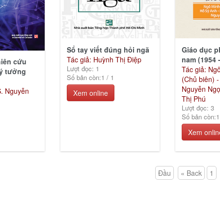
Sổ tay viết đúng hỏi ngã
Giáo dục p
Tác giả: Huỳnh Thị Điệp
nam (1954 -
iên cứu
Lượt đọc: 1
Tác giả: Ng
ý tưởng
Số bản còn:
1
/
1
(Chủ biên) -
Nguyễn Ngọ
S. Nguyễn
Xem online
Thị Phú
Lượt đọc: 3
Số bản còn:
1
Xem onlin
Đầu
« Back
1