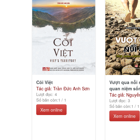
Cõi Việt
Vượt qua nỗi 
Tác giả: Trần Đức Anh Sơn
quan niệm sốn
Lượt đọc: 4
Tác giả: Nguyễ
Số bản còn:
1
/
1
Lượt đọc: 3
Số bản còn:
1
/
1
Xem online
Xem online