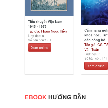
Tiểu thuyết Việt Nam
1945 - 1975
Cẩm nang ngh
Tác giả: Phạm Ngọc Hiền
khoa học: Từ 
Lượt đọc: 0
đến công bố
Số bản còn:
1
/
1
Tác giả: GS. T
Xem online
Văn Tuấn
Lượt đọc: 0
Số bản còn:
1
/
1
Xem online
EBOOK
HƯỚNG DẪN