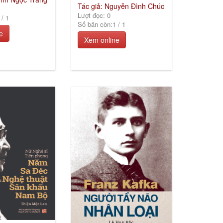
Tác giả: Nguyễn Đình Chúc
Lượt đọc: 0
/
1
Số bản còn:
1
/
1
e
Xem online