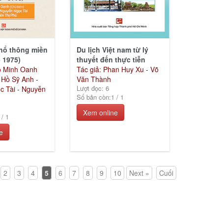
hổ thông miền
Du lịch Việt nam từ lý
 1975)
thuyết đến thực tiễn
ô Minh Oanh
Tác giả: Phan Huy Xu - Võ
 Hồ Sỹ Anh -
Văn Thành
Lượt đọc: 6
c Tài - Nguyễn
Số bản còn:
1
/
1
Xem online
/
1
e
2
3
4
5
6
7
8
9
10
Next »
Cuối