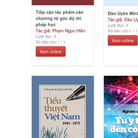
Tiếp cận tác phẩm văn
Đào Uyên Minh
chương từ góc độ thi
Tác giả: Đào U
pháp học
Lượt đọc: 3
Tác giả: Phạm Ngọc Hiền
Số bản còn:
1
/
1
Lượt đọc: 3
Xem online
Số bản còn:
1
/
1
Xem online