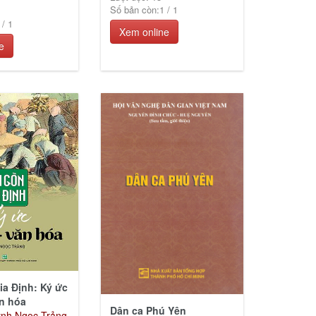
Số bản còn:
1
/
1
/
1
Xem online
e
ia Định: Ký ức
ăn hóa
Dân ca Phú Yên
ỳnh Ngọc Trảng