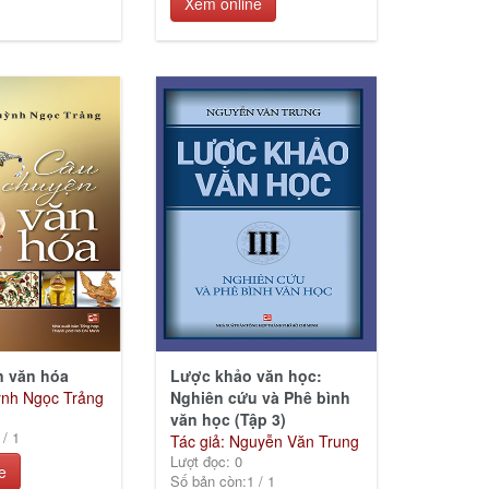
Xem online
n văn hóa
Lược khảo văn học:
ỳnh Ngọc Trảng
Nghiên cứu và Phê bình
văn học (Tập 3)
/
1
Tác giả: Nguyễn Văn Trung
Lượt đọc: 0
e
Số bản còn:
1
/
1