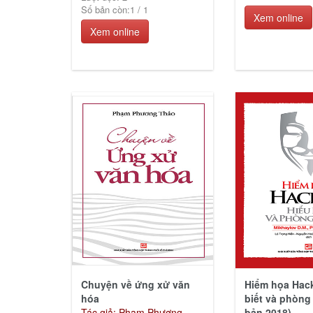
Số bản còn:
1
/
1
Xem online
Xem online
Chuyện về ứng xử văn
Hiểm họa Hack
hóa
biết và phòng
Tác giả: Phạm Phương
bản 2018)