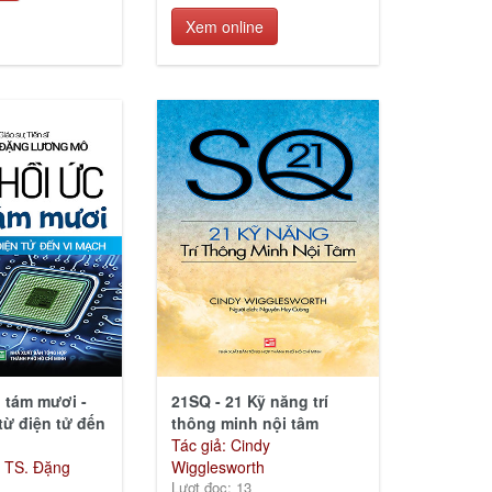
Xem online
i tám mươi -
21SQ - 21 Kỹ năng trí
từ điện tử đến
thông minh nội tâm
Tác giả: Cindy
. TS. Đặng
Wigglesworth
Lượt đọc: 13