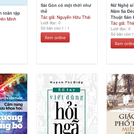
Sài Gòn có một thời như
Nữ Nghệ sĩ
thế
Năm Sa Đé
 toàn tập
Tác giả: Nguyễn Hữu Thái
Thuật Sân
yên Minh
Lượt đọc: 0
Tác giả: Th
Số bản còn:
1
/
1
Lượt đọc: 0
Số bản còn:
1
Xem online
Xem onlin