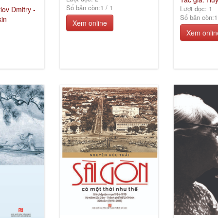
Số bản còn:
1
/
1
Lượt đọc: 1
lov Dmitry -
Số bản còn:
1
kin
Xem online
Xem onlin