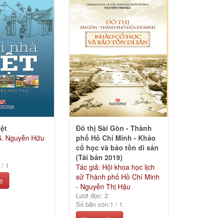
ệt
Đô thị Sài Gòn - Thành
S. Nguyễn Hữu
phố Hồ Chí Minh - Khảo
cổ học và bảo tồn di sản
(Tái bản 2019)
/
1
Tác giả: Hội khoa học lịch
sử Thành phố Hồ Chí Minh
e
- Nguyễn Thị Hậu
Lượt đọc: 2
Số bản còn:
1
/
1