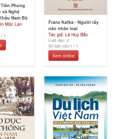
 Tiền Phong
c và Nghệ
 Khấu Nam Bộ
Franz Kafka - Người tẩy
iện Mộc Lan
não nhân loại
Tác giả: Lê Huy Bắc
/
1
Lượt đọc: 2
e
Số bản còn:
1
/
1
Xem online