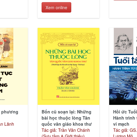
Xem online
t phương
Bổn cũ soạn lại: Những
Hồi ức Tuổ
bài học thuộc lòng Tân
Hành trình 
ân Lãnh
quốc văn giáo khoa thư
vi mạch
Tác giả: Trần Văn Chánh
Tác giả: GS
(Sưu tầm & Giới thiệu)
Lương Mô