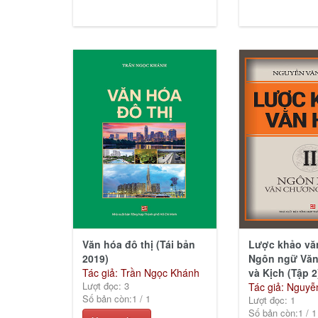
Văn hóa đô thị (Tái bản
Lược khảo vă
2019)
Ngôn ngữ Vă
Tác giả: Trần Ngọc Khánh
và Kịch (Tập 2
Lượt đọc: 3
Tác giả: Nguyễ
Số bản còn:
1
/
1
Lượt đọc: 1
Số bản còn:
1
/
1