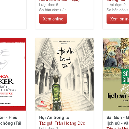
Lượt đọc: 5
Lượt đọc: 2
Số bản còn:
1
/
1
Số bản còn:
1
Xem online
Xem onlin
er - Hiểu
Hội An trong tôi
Sài Gòn - G
 chống (Tái
Tác giả: Trần Hoàng Đức
lịch sử - v
Lượt đọc: 2
Tác giả: Hu