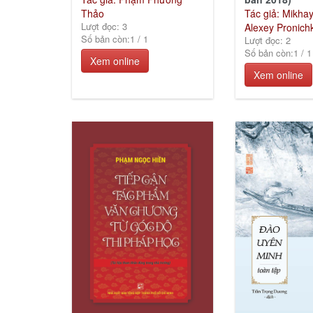
Thảo
Tác giả: Mikhay
Lượt đọc: 3
Alexey Pronich
Số bản còn:
1
/
1
Lượt đọc: 2
Số bản còn:
1
/
1
Xem online
Xem online