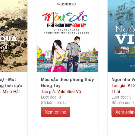
sợ - Một
Màu sắc theo phong thủy
Ngôi nhà Vi
g tích cực
Đông Tây
Tác giả: KT
n Minh Hải
Tác giả: Valentine Vũ
Thái
Lượt đọc: 3
Lượt đọc: 3
Số bản còn:
1
/
1
Số bản còn:
1
Xem online
Xem onlin