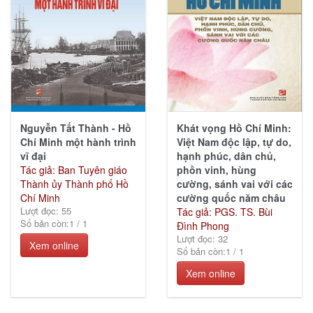
Giáo
trình
(57)
Nguyễn Tất Thành - Hồ
Khát vọng Hồ Chí Minh:
Sức
Chí Minh một hành trình
Việt Nam độc lập, tự do,
khỏe
vĩ đại
hạnh phúc, dân chủ,
&
Tác giả: Ban Tuyên giáo
phồn vinh, hùng
Cuộc
Thành ủy Thành phố Hồ
cường, sánh vai với các
sống
Chí Minh
cường quốc năm châu
(23)
Lượt đọc: 55
Tác giả: PGS. TS. Bùi
Số bản còn:
1
/
1
Đình Phong
Lượt đọc: 32
Xem online
Số bản còn:
1
/
1
Lịch
Xem online
sử -
Chính
trị