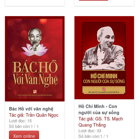
Thiếu
nhi
(26)
Ebook
các
Nhà
xuất
bản
(74)
Hồ Chí Minh - Con
Bác Hồ với văn nghệ
người của sự sống
Tác giả: Trần Quân Ngọc
Tác giả: GS. TS. Mạch
Lượt đọc: 15
Quang Thắng
Số bản còn:
1
/
1
KGVH
Lượt đọc: 33
Xem online
Hồ
Số bản còn:
1
/
1