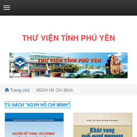
THƯ VIỆN TỈNH PHÚ YÊN
Văn
học
(130)
Trang chủ
KGVH Hồ Chí Minh
TỦ SÁCH "
KGVH HỒ CHÍ MINH
"
Tốt
đời
đẹp
đạo
(1)