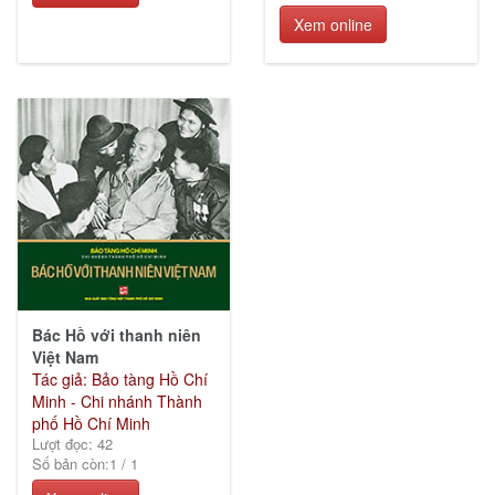
Chí
Xem online
Minh
(7)
Ngoại
ngữ -
Từ
điển
(11)
Bác Hồ với thanh niên
Việt Nam
Tác giả: Bảo tàng Hồ Chí
Minh - Chi nhánh Thành
phố Hồ Chí Minh
Lượt đọc: 42
Số bản còn:
1
/
1