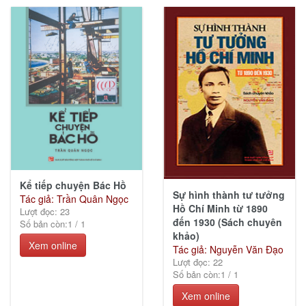
(44)
Văn
hóa
xã
hội
(119)
Kinh
Kể tiếp chuyện Bác Hồ
Sự hình thành tư tưởng
tế
Tác giả: Trần Quân Ngọc
Hồ Chí Minh từ 1890
(3)
Lượt đọc: 23
đến 1930 (Sách chuyên
Số bản còn:
1
/
1
khảo)
Xem online
Tác giả: Nguyễn Văn Đạo
Lượt đọc: 22
Số bản còn:
1
/
1
Ebook
khác
Xem online
(0)