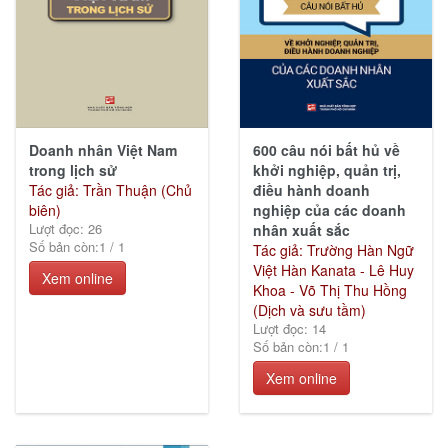
Giáo
trình
(57)
Doanh nhân Việt Nam
600 câu nói bất hủ về
trong lịch sử
khởi nghiệp, quản trị,
Sức
Tác giả: Trần Thuận (Chủ
điều hành doanh
khỏe
biên)
nghiệp của các doanh
Lượt đọc: 26
&
nhân xuất sắc
Số bản còn:
1
/
1
Cuộc
Tác giả: Trường Hàn Ngữ
sống
Việt Hàn Kanata - Lê Huy
Xem online
(23)
Khoa - Võ Thị Thu Hồng
(Dịch và sưu tầm)
Lượt đọc: 14
Số bản còn:
1
/
1
Xem online
Lịch
sử -
Chính
trị