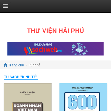
THƯ VIỆN HẢI PHÚ
Văn
học
Trang chủ
Kinh tế
(130)
TỦ SÁCH "
KINH TẾ
"
Tốt
đời
đẹp
đạo
(1)