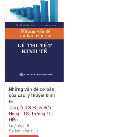
(44)
Văn
hóa
xã
hội
(119)
Kinh
tế
Những vấn đề cơ bản
(3)
của các lý thuyết kinh
tế
Tác giả: TS. Đinh Sơn
Hùng - TS. Trương Thị
Hiền
Ebook
Lượt đọc: 8
khác
Số bản còn:
1
/
1
(0)