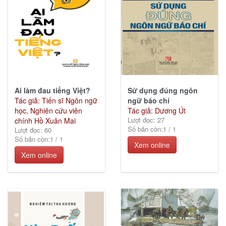
(44)
Văn
hóa
xã
hội
Ai làm đau tiếng Việt?
Sử dụng đúng ngôn
(119)
Tác giả: Tiến sĩ Ngôn ngữ
ngữ báo chí
học, Nghiên cứu viên
Tác giả: Dương Út
Lượt đọc: 27
chính Hồ Xuân Mai
Số bản còn:
1
/
1
Lượt đọc: 60
Kinh
Số bản còn:
1
/
1
Xem online
tế
Xem online
(3)
Ebook
khác
(0)