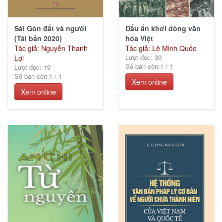
Sài Gòn đất và người
Dấu ấn khơi dòng văn
(Tái bản 2020)
hóa Việt
Tác giả: Nguyễn Thanh
Tác giả: Lê Minh Quốc
Lượt đọc: 30
Lợi
Số bản còn:
1
/
1
Lượt đọc: 19
Số bản còn:
1
/
1
Xem online
Xem online