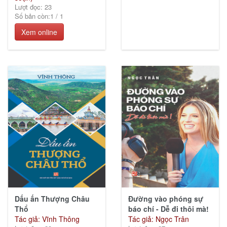
Lượt đọc: 23
Số bản còn:
1
/
1
Xem online
Dấu ấn Thượng Châu
Đường vào phóng sự
Thổ
báo chí - Dễ đi thôi mà!
Tác giả: Vĩnh Thông
Tác giả: Ngọc Trân