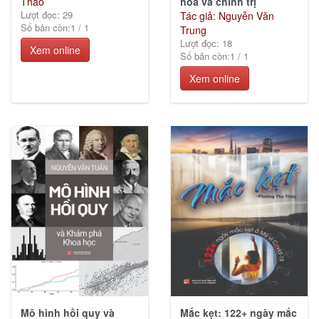
Thảo
hóa và chính trị
Lượt đọc: 29
Tác giả: Nguyễn Văn
Số bản còn:
1
/
1
Trung
Lượt đọc: 18
Xem online
Số bản còn:
1
/
1
Xem online
Mô hình hồi quy và
Mắc kẹt: 122+ ngày mắc