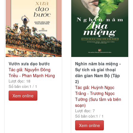
Vườn xưa dạo bước
Nghìn năm bia miệng -
Tác giả: Nguyễn Đông
Sự tích và giai thoại
Triều - Phan Mạnh Hùng
dân gian Nam Bộ (Tập
Lượt đọc: 18
2)
Số bản còn:
1
/
1
Tác giả: Huỳnh Ngọc
Trảng - Trương Ngọc
Xem online
Tường (Sưu tầm và biên
soạn)
Lượt đọc: 7
Số bản còn:
1
/
1
Xem online