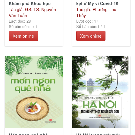
Khám phá Khoa học
kẹt ở Mỹ vì Covid-19
Tác giả: GS. TS. Nguyễn
Tác giả: Phương Thu
Văn Tuấn
Thủy
Lượt đọc: 28
Lượt đọc: 17
Số bản còn:
1
/
1
Số bản còn:
1
/
1
Xem online
Xem online
Món ngon quê nhà
Hà Nội trong mắt một