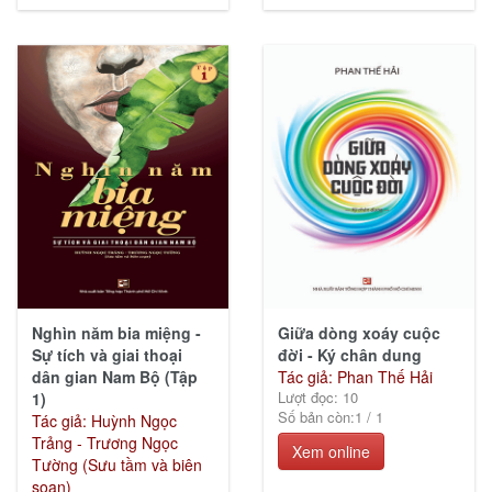
Nghìn năm bia miệng -
Giữa dòng xoáy cuộc
Sự tích và giai thoại
đời - Ký chân dung
dân gian Nam Bộ (Tập
Tác giả: Phan Thế Hải
Lượt đọc: 10
1)
Số bản còn:
1
/
1
Tác giả: Huỳnh Ngọc
Trảng - Trương Ngọc
Xem online
Tường (Sưu tầm và biên
soạn)