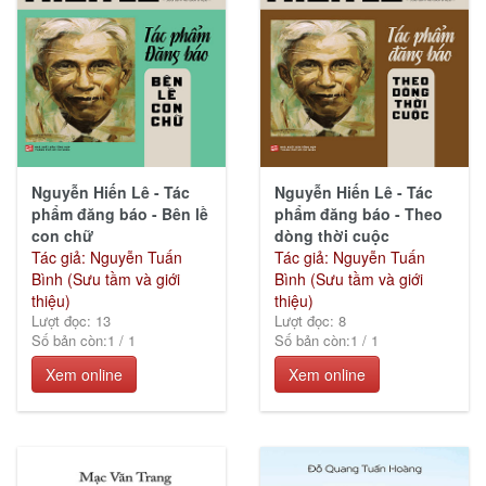
Chí
Minh
(7)
Ngoại
ngữ -
Nguyễn Hiến Lê - Tác
Nguyễn Hiến Lê - Tác
Từ
phẩm đăng báo - Bên lề
phẩm đăng báo - Theo
điển
con chữ
dòng thời cuộc
(11)
Tác giả: Nguyễn Tuấn
Tác giả: Nguyễn Tuấn
Bình (Sưu tầm và giới
Bình (Sưu tầm và giới
thiệu)
thiệu)
Lượt đọc: 13
Lượt đọc: 8
Số bản còn:
1
/
1
Số bản còn:
1
/
1
Xem online
Xem online