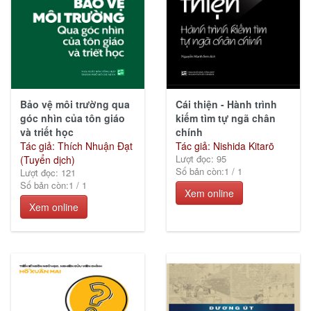
Giáo
trình
(57)
Bảo vệ môi trường qua
Cái thiện - Hành trình
góc nhìn của tôn giáo
kiếm tìm tự ngã chân
Sức
và triết học
chính
khỏe
Tác giả: Thích Nhuận Đạt
Tác giả: Nishida Kitarō
Lượt đọc: 95
&
(Tuyển dịch)
Số bản còn:
1
/
1
Lượt đọc: 121
Cuộc
Số bản còn:
1
/
1
sống
Xem online
(23)
Xem online
Lịch
sử -
Chính
trị