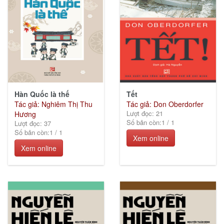
Thiếu
nhi
(26)
Hàn Quốc là thế
Tết
Tác giả: Nghiêm Thị Thu
Tác giả: Don Oberdorfer
Ebook
Lượt đọc: 21
Hương
Số bản còn:
1
/
1
các
Lượt đọc: 37
Số bản còn:
1
/
1
Nhà
Xem online
xuất
Xem online
bản
(74)
KGVH
Hồ