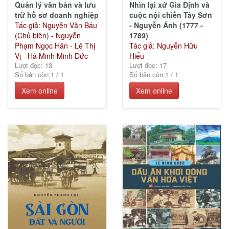
Quản lý văn bản và lưu
Nhìn lại xứ Gia Định và
trữ hồ sơ doanh nghiệp
cuộc nội chiến Tây Sơn
Tác giả: Nguyễn Văn Báu
- Nguyễn Ánh (1777 -
(Chủ biên) - Nguyễn
1789)
Phạm Ngọc Hân - Lê Thị
Tác giả: Nguyễn Hữu
Vị - Hà Minh Minh Đức
Hiếu
Lượt đọc: 13
Lượt đọc: 17
Số bản còn:
1
/
1
Số bản còn:
1
/
1
Xem online
Xem online