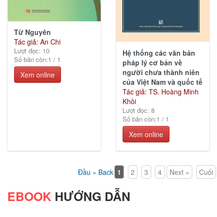
Từ Nguyên
Tác giả: An Chi
Lượt đọc: 10
Hệ thống các văn bản
Số bản còn:
1
/
1
pháp lý cơ bản về
người chưa thành niên
Xem online
của Việt Nam và quốc tế
Tác giả: TS. Hoàng Minh
Khôi
Lượt đọc: 8
Số bản còn:
1
/
1
Xem online
Đầu « Back
1
2
3
4
Next »
Cuối
EBOOK
HƯỚNG DẪN