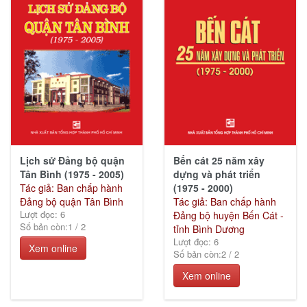
trị
(351)
Văn
hóa
xã
hội
(642)
Lịch sử Đảng bộ quận
Bến cát 25 năm xây
Tân Bình (1975 - 2005)
dựng và phát triển
Tác giả: Ban chấp hành
(1975 - 2000)
Kinh
Đảng bộ quận Tân Bình
Tác giả: Ban chấp hành
tế
Lượt đọc: 6
Đảng bộ huyện Bến Cát -
(25)
Số bản còn:
1
/
2
tỉnh Bình Dương
Lượt đọc: 6
Xem online
Số bản còn:
2
/
2
Xem online
Ebook
khác