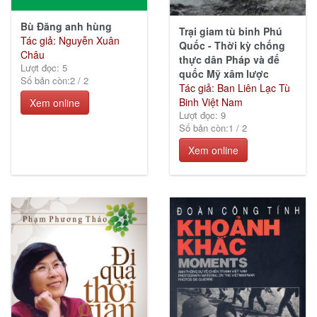
Bù Đăng anh hùng
Trại giam tù binh Phú
Tác giả: Nguyễn Xuân
Quốc - Thời kỳ chống
Châu
thực dân Pháp và đế
Lượt đọc: 5
quốc Mỹ xâm lược
Số bản còn:
2
/
2
Tác giả: Ban Liên Lạc Tù
Binh Việt Nam
Xem online
Lượt đọc: 9
Số bản còn:
1
/
2
Xem online