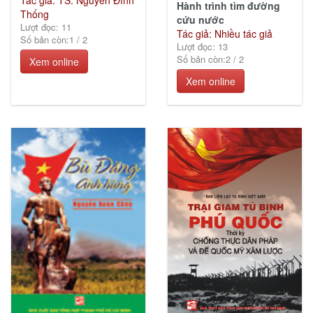
Hành trình tìm đường
Thống
cứu nước
Lượt đọc: 11
Tác giả: Nhiều tác giả
Số bản còn:
1
/
2
Lượt đọc: 13
Số bản còn:
2
/
2
Xem online
Xem online