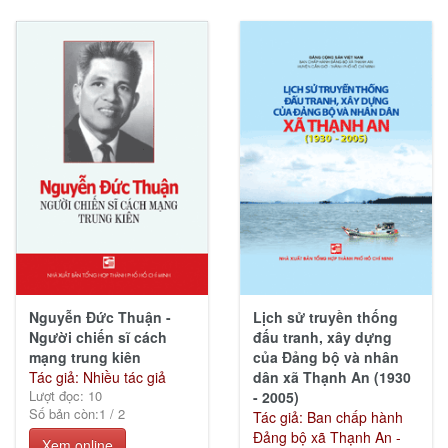
(23)
Thiếu
nhi
(117)
Ebook
các
Nhà
xuất
bản
Nguyễn Đức Thuận -
Lịch sử truyền thống
(334)
Người chiến sĩ cách
đấu tranh, xây dựng
mạng trung kiên
của Đảng bộ và nhân
Tác giả: Nhiều tác giả
dân xã Thạnh An (1930
Lượt đọc: 10
- 2005)
Số bản còn:
1
/
2
Tác giả: Ban chấp hành
KGVH
Đảng bộ xã Thạnh An -
Hồ
Xem online