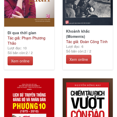
Khoảnh khắc
Đi qua thời gian
(Moments)
Tác giả: Phạm Phương
Tác giả: Đoàn Công Tính
Thảo
Lượt đọc: 6
Lượt đọc: 10
Số bản còn:
2
/
2
Số bản còn:
2
/
2
Xem online
Xem online