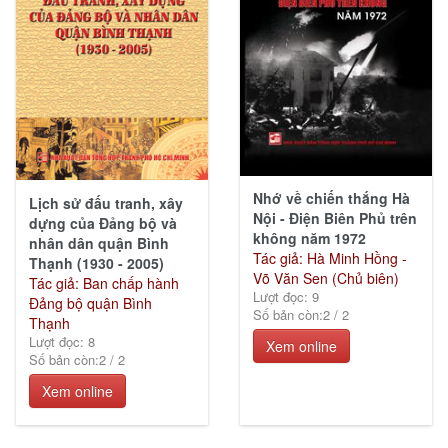
Nhớ về chiến thắng Hà
Lịch sử đấu tranh, xây
Nội - Điện Biên Phủ trên
dựng của Đảng bộ và
không năm 1972
nhân dân quận Bình
Tác giả: Hà Minh Hồng -
Thạnh (1930 - 2005)
Võ Văn Sen (Chủ biên)
Tác giả: Ban chấp hành
Lượt đọc: 9
Đảng bộ quận Bình
Số bản còn:
2
/
2
Thạnh
Lượt đọc: 8
Xem online
Số bản còn:
2
/
2
Xem online