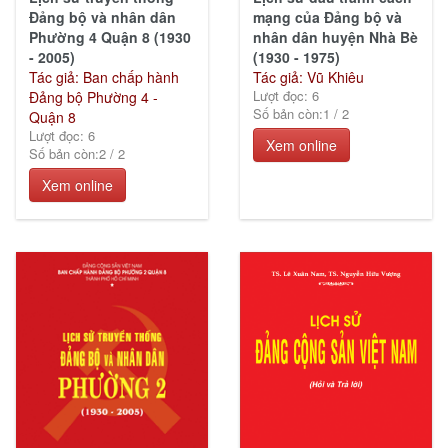
Đảng bộ và nhân dân
mạng của Đảng bộ và
Phường 4 Quận 8 (1930
nhân dân huyện Nhà Bè
- 2005)
(1930 - 1975)
Tác giả: Ban chấp hành
Tác giả: Vũ Khiêu
Lượt đọc: 6
Đảng bộ Phường 4 -
Số bản còn:
1
/
2
Quận 8
Lượt đọc: 6
Xem online
Số bản còn:
2
/
2
Xem online