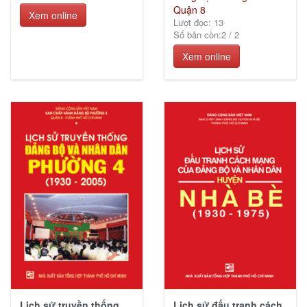
Quận 8
Xem online
Lượt đọc: 13
Số bản còn:
2
/
2
Xem online
Lịch sử truyền thống
Lịch sử đấu tranh cách