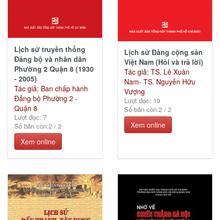
Lịch sử truyền thống
Lịch sử Đảng cộng sản
Đảng bộ và nhân dân
Việt Nam (Hỏi và trả lời)
Phường 2 Quận 8 (1930
Tác giả: TS. Lê Xuân
- 2005)
Nam- TS. Nguyễn Hữu
Tác giả: Ban chấp hành
Vượng
Đảng bộ Phường 2 -
Lượt đọc: 19
Quận 8
Số bản còn:
2
/
2
Lượt đọc: 7
Xem online
Số bản còn:
2
/
2
Xem online