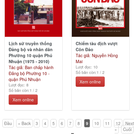
Lịch sử truyền thống
Chiếm tàu địch vượt
Đảng bộ và nhân dân
Côn Đảo
Phường 10 quận Phú
Tác giả: Nguyễn Hồng
Nhuận (1975 - 2010)
Mai
Lượt đọc: 10
Tác giả: Ban chấp hành
Số bản còn:
1
/
2
Đảng bộ Phường 10 -
quận Phú Nhuận
Xem online
Lượt đọc: 8
Số bản còn:
1
/
2
Xem online
Đầu
« Back
3
4
5
6
7
8
9
10
11
12
Next
»
Cuối