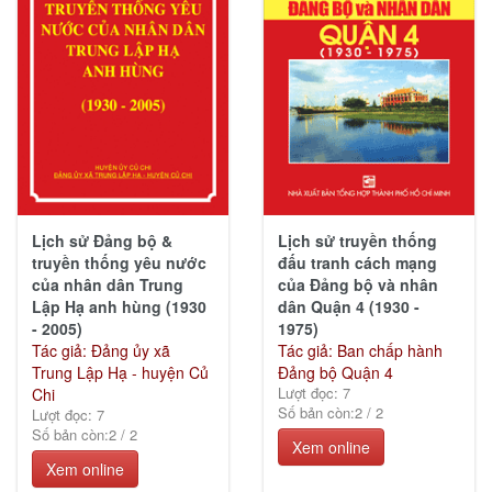
Lịch sử Đảng bộ &
Lịch sử truyền thống
truyền thống yêu nước
đấu tranh cách mạng
của nhân dân Trung
của Đảng bộ và nhân
Lập Hạ anh hùng (1930
dân Quận 4 (1930 -
- 2005)
1975)
Tác giả: Đảng ủy xã
Tác giả: Ban chấp hành
Trung Lập Hạ - huyện Củ
Đảng bộ Quận 4
Lượt đọc: 7
Chi
Số bản còn:
2
/
2
Lượt đọc: 7
Số bản còn:
2
/
2
Xem online
Xem online