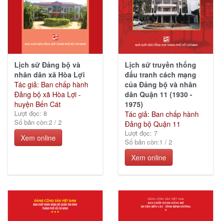
Giáo
trình
(297)
Lịch sử Đảng bộ và
Lịch sử truyền thống
nhân dân xã Hòa Lợi
đấu tranh cách mạng
Tác giả: Ban chấp hành
của Đảng bộ và nhân
Đảng bộ xã Hòa Lợi -
dân Quận 11 (1930 -
Sức
huyện Bến Cát
1975)
khỏe
Lượt đọc: 8
Tác giả: Ban chấp hành
&
Số bản còn:
2
/
2
Đảng bộ Quận 11
Cuộc
Lượt đọc: 7
sống
Xem online
Số bản còn:
1
/
2
(82)
Xem online
Lịch
sử -
Chính