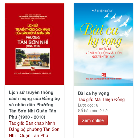
Lịch sử truyền thống
Bài ca hy vọng
cách mạng của Đảng bộ
Tác giả: Mã Thiện Đồng
và nhân dân Phường
Lượt đọc: 8
Tân Sơn Nhì Quận Tân
Số bản còn:
2
/
2
Phú (1930 - 2010)
Xem online
Tác giả: Ban chấp hành
Đảng bộ phường Tân Sơn
Nhì - Quận Tân Phú