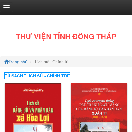
THƯ VIỆN TỈNH ĐỒNG THÁP
Trang chủ
Lịch sử - Chính trị
Văn
học
TỦ SÁCH "
LỊCH SỬ - CHÍNH TRỊ
"
(572)
Tốt
đời
đẹp
đạo
(29)