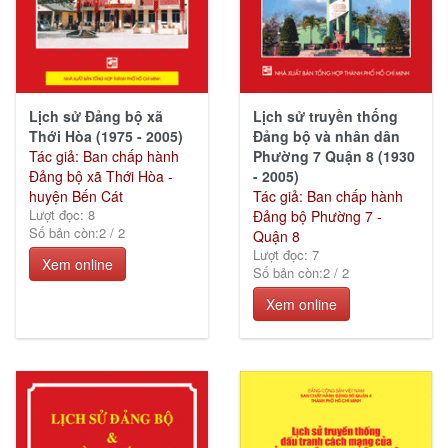
Lịch sử Đảng bộ xã
Lịch sử truyền thống
Thới Hòa (1975 - 2005)
Đảng bộ và nhân dân
Tác giả: Ban chấp hành
Phường 7 Quận 8 (1930
Đảng bộ xã Thới Hòa -
- 2005)
huyện Bến Cát
Tác giả: Ban chấp hành
Lượt đọc: 8
Đảng bộ Phường 7 -
Số bản còn:
2
/
2
Quận 8
Lượt đọc: 7
Xem online
Số bản còn:
2
/
2
Xem online