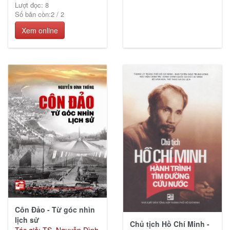
Lượt đọc: 8
Số bản còn:
2
/
2
Xem online
Côn Đảo - Từ góc nhìn
lịch sử
Chủ tịch Hồ Chí Minh -
Tác giả: TS. Nguyễn Đình