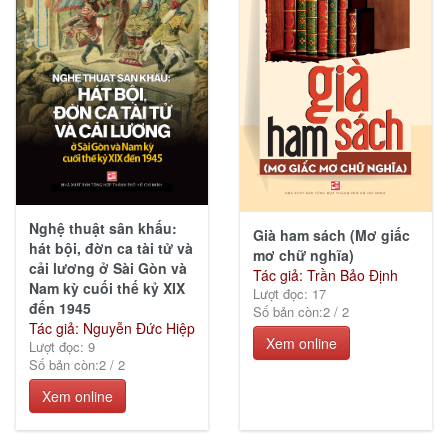
Nghệ thuật sân khấu:
Già ham sách (Mơ giấc
hát bội, đờn ca tài tử và
mơ chữ nghĩa)
cải lương ở Sài Gòn và
Tác giả: Trần Bảo Định
Nam kỳ cuối thế kỷ XIX
Lượt đọc: 17
đến 1945
Số bản còn:
2
/
2
Tác giả: Nguyễn Đức Hiệp
Xem online
Lượt đọc: 9
Số bản còn:
2
/
2
Xem online