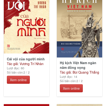
(23)
Thiếu
nhi
(117)
Ebook
Cái vội của người mình
các
Hý kịch Việt Nam ngàn
Tác giả: Vương Trí Nhàn
Nhà
năm đồng vọng
Lượt đọc: 60
xuất
Tác giả: Bùi Quang Thắng
Số bản còn:
2
/
2
bản
Lượt đọc: 14
(334)
Xem online
Số bản còn:
2
/
2
Xem online
KGVH
Hồ