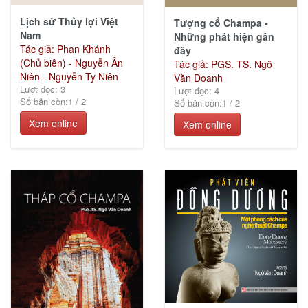
Lịch sử Thủy lợi Việt
Tượng cổ Champa -
Nam
Những phát hiện gần
Tác giả: Phan Khánh
đây
(Chủ biên) - Nguyễn Ân
Tác giả: PGS. TS. Ngô
Niên - Nguyễn Ty Niên
Văn Doanh
Lượt đọc: 3
Lượt đọc: 4
Số bản còn:
1
/
2
Số bản còn:
1
/
2
Xem online
Xem online