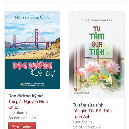
Dọc đường ký sự
Tác giả: Nguyễn Đình
Tu tâm sửa tính
Chúc
Tác giả: TS. BS. Trần
Lượt đọc: 1
Tuấn Anh
Số bản còn:
2
/
2
Lượt đọc: 9
Xem online
Số bản còn:
2
/
2