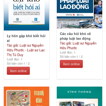
Giáo
trình
(297)
Các câu hỏi khó về
Ly hôn gặp khó biết hỏi
pháp luật lao động
ai
Tác giả: Luật sư Nguyễn
Tác giả: Luật sư Nguyễn
Sức
Hữu Phước
Hữu Phước - Luật sư Lạc
khỏe
Lượt đọc: 1
Thị Tú Duy
&
Số bản còn:
1
/
2
Lượt đọc: 1
Cuộc
Số bản còn:
1
/
2
Xem online
sống
(82)
Xem online
Lịch
sử -
Chính