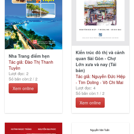
Kiến trúc đô thị và cảnh
Nha Trang điểm hẹn
quan Sài Gòn - Chợ
Tác giả: Đào Thị Thanh
Lớn xưa và nay (Tái
Tuyền
bản)
Lượt đọc: 2
Tác giả: Nguyễn Đức Hiệp
Số bản còn:
2
/
2
- Tim Doling - Võ Chi Mai
Lượt đọc: 4
Xem online
Số bản còn:
1
/
2
Xem online