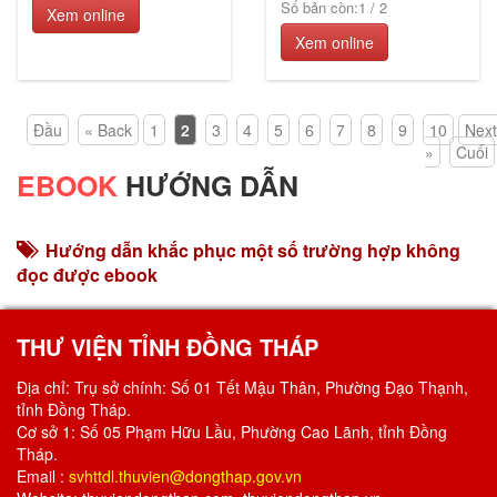
Số bản còn:
1
/
2
Xem online
Xem online
Đầu
« Back
1
2
3
4
5
6
7
8
9
10
Next
»
Cuối
EBOOK
HƯỚNG DẪN
Hướng dẫn khắc phục một số trường hợp không
đọc được ebook
THƯ VIỆN TỈNH ĐỒNG THÁP
Địa chỉ: Trụ sở chính: Số 01 Tết Mậu Thân, Phường Đạo Thạnh,
tỉnh Đồng Tháp.
Cơ sở 1: Số 05 Phạm Hữu Lầu, Phường Cao Lãnh, tỉnh Đồng
Tháp.
Email :
svhttdl.thuvien@dongthap.gov.vn