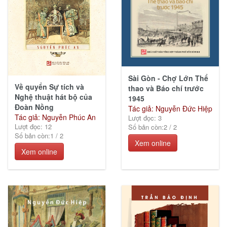
Sài Gòn - Chợ Lớn Thể
Về quyển Sự tích và
thao và Báo chí trước
Nghệ thuật hát bộ của
1945
Đoàn Nồng
Tác giả: Nguyễn Đức Hiệp
Tác giả: Nguyễn Phúc An
Lượt đọc: 3
Lượt đọc: 12
Số bản còn:
2
/
2
Số bản còn:
1
/
2
Xem online
Xem online