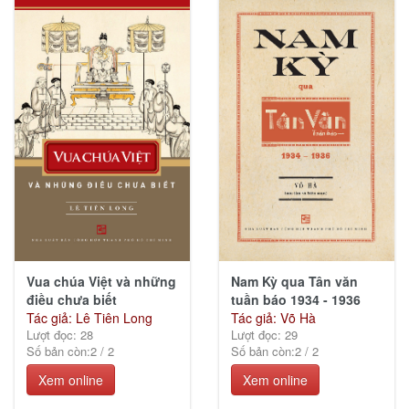
Chí
Minh
(47)
Ngoại
ngữ -
Từ
điển
(41)
Vua chúa Việt và những
Nam Kỳ qua Tân văn
điều chưa biết
tuần báo 1934 - 1936
Tác giả: Lê Tiên Long
Tác giả: Võ Hà
Lượt đọc: 28
Lượt đọc: 29
Số bản còn:
2
/
2
Số bản còn:
2
/
2
Xem online
Xem online