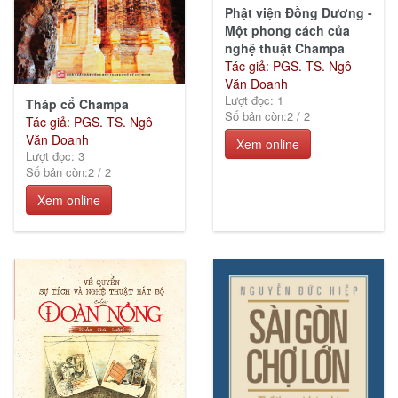
Phật viện Đồng Dương -
Một phong cách của
nghệ thuật Champa
Tác giả: PGS. TS. Ngô
Văn Doanh
Lượt đọc: 1
Tháp cổ Champa
Số bản còn:
2
/
2
Tác giả: PGS. TS. Ngô
Văn Doanh
Xem online
Lượt đọc: 3
Số bản còn:
2
/
2
Xem online