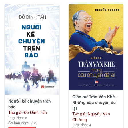
Giáo sư Trần Văn Khê -
Người kể chuyện trên
Những câu chuyện để
báo
lại
Tác giả: Đỗ Đình Tấn
Tác giả: Nguyễn Văn
Lượt đọc: 6
Chương
Số bản còn:
2
/
2
Lượt đọc: 4