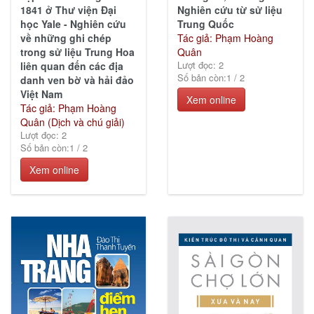
Nghiên cứu từ sử liệu
1841 ở Thư viện Đại
Trung Quốc
học Yale - Nghiên cứu
Tác giả: Phạm Hoàng
về những ghi chép
Quân
trong sử liệu Trung Hoa
Lượt đọc: 2
liên quan đến các địa
Số bản còn:
1
/
2
danh ven bờ và hải đảo
Việt Nam
Xem online
Tác giả: Phạm Hoàng
Quân (Dịch và chú giải)
Lượt đọc: 2
Số bản còn:
1
/
2
Xem online