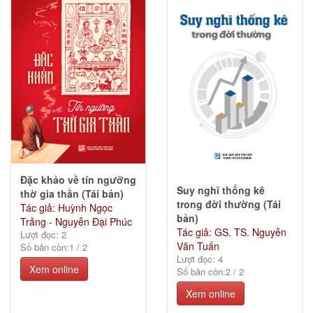
Đặc khảo về tín ngưỡng
Suy nghĩ thống kê
thờ gia thần (Tái bản)
trong đời thường (Tái
Tác giả: Huỳnh Ngọc
bản)
Trảng - Nguyễn Đại Phúc
Tác giả: GS. TS. Nguyễn
Lượt đọc: 2
Văn Tuấn
Số bản còn:
1
/
2
Lượt đọc: 4
Xem online
Số bản còn:
2
/
2
Xem online