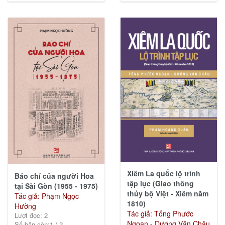
Xiêm La quốc lộ trình
Báo chí của người Hoa
tập lục (Giao thông
tại Sài Gòn (1955 - 1975)
thủy bộ Việt - Xiêm năm
Tác giả: Phạm Ngọc
1810)
Hường
Tác giả: Tống Phước
Lượt đọc: 2
Ngoạn - Dương Văn Châu
Số bản còn:
1
/
2