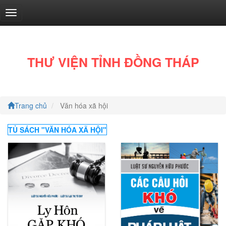
THƯ VIỆN TỈNH ĐỒNG THÁP
Trang chủ
Văn hóa xã hội
Văn
học
TỦ SÁCH "
VĂN HÓA XÃ HỘI
"
(572)
Tốt
đời
đẹp
đạo
(29)