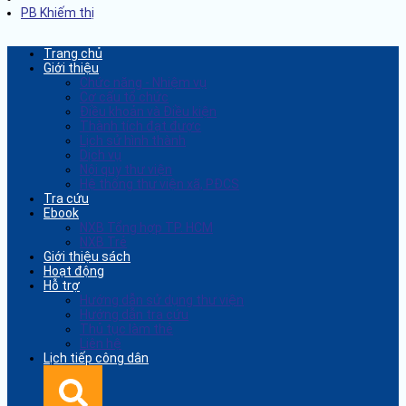
PB Khiếm thị
Trang chủ
Giới thiệu
Chức năng - Nhiệm vụ
Cơ cấu tổ chức
Điều khoản và Điều kiện
Thành tích đạt được
Lịch sử hình thành
Dịch vụ
Nội quy thư viện
Hệ thống thư viện xã, PĐCS
Tra cứu
Ebook
NXB Tổng hợp TP. HCM
NXB Trẻ
Giới thiệu sách
Hoạt động
Hỗ trợ
Hướng dẫn sử dụng thư viện
Hướng dẫn tra cứu
Thủ tục làm thẻ
Liên hệ
Lịch tiếp công dân