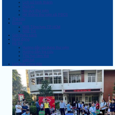
Lịch sử hình thành
Dịch vụ
Nội quy thư viện
Hệ thống thư viện xã, PĐCS
Tra cứu
Ebook
NXB Tổng hợp TP. HCM
NXB Trẻ
Giới thiệu sách
Hoạt động
Hỗ trợ
Hướng dẫn sử dụng thư viện
Hướng dẫn tra cứu
Thủ tục làm thẻ
Liên hệ
Lịch tiếp công dân