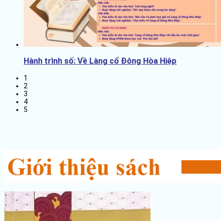
Hành trình số: Về Làng cổ Đông Hòa Hiệp
1
2
3
4
5