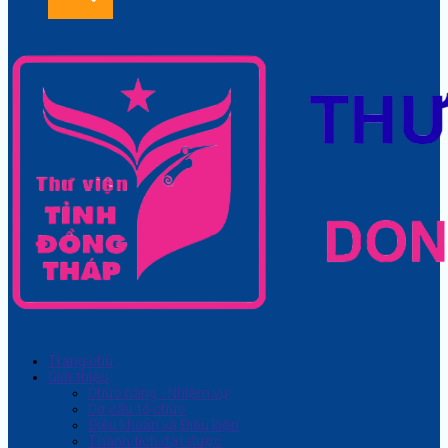
Trang chủ
Giới thiệu
Chức năng - Nhiệm vụ
Cơ cấu tổ chức
Điều khoản và Điều kiện
Thành tích đạt được