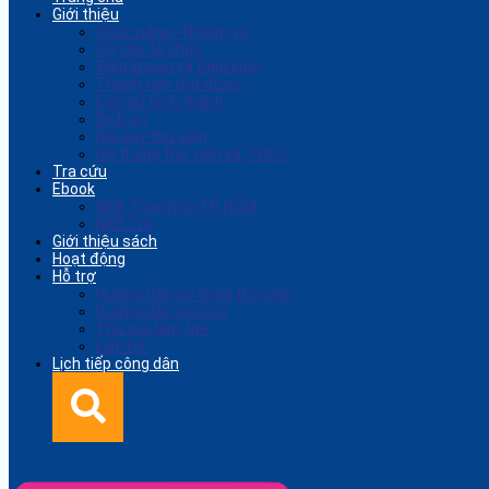
Giới thiệu
Chức năng - Nhiệm vụ
Cơ cấu tổ chức
Điều khoản và Điều kiện
Thành tích đạt được
Lịch sử hình thành
Dịch vụ
Nội quy thư viện
Hệ thống thư viện xã, PĐCS
Tra cứu
Ebook
NXB Tổng hợp TP. HCM
NXB Trẻ
Giới thiệu sách
Hoạt động
Hỗ trợ
Hướng dẫn sử dụng thư viện
Hướng dẫn tra cứu
Thủ tục làm thẻ
Liên hệ
Lịch tiếp công dân