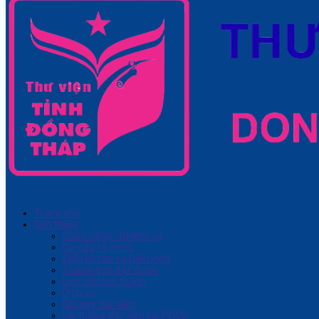
Trang chủ
Giới thiệu
Chức năng - Nhiệm vụ
Cơ cấu tổ chức
Điều khoản và Điều kiện
Thành tích đạt được
Lịch sử hình thành
Dịch vụ
Nội quy thư viện
Hệ thống thư viện xã, PĐCS