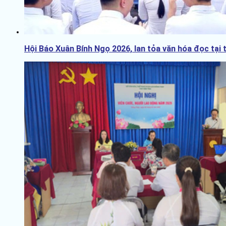
Hội Báo Xuân Bính Ngọ 2026, lan tỏa văn hóa đọc tại