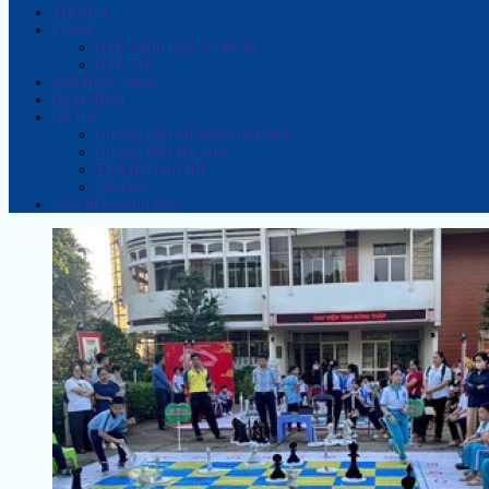
Tra cứu
Ebook
NXB Tổng hợp TP. HCM
NXB Trẻ
Giới thiệu sách
Hoạt động
Hỗ trợ
Hướng dẫn sử dụng thư viện
Hướng dẫn tra cứu
Thủ tục làm thẻ
Liên hệ
Lịch tiếp công dân