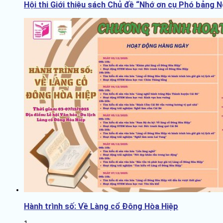
Hội thi Giới thiệu sách Chủ đề “Nhớ ơn cụ Phó bảng 
Hành trình số: Về Làng cổ Đông Hòa Hiệp