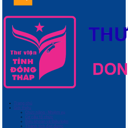
Trang chủ
Giới thiệu
Chức năng - Nhiệm vụ
Cơ cấu tổ chức
Điều khoản và Điều kiện
Thành tích đạt được