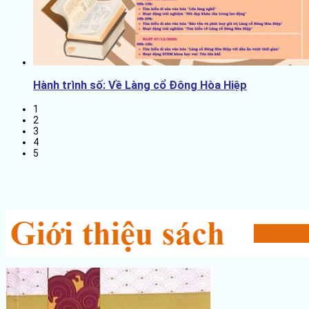
Hành trình số: Về Làng cổ Đông Hòa Hiệp
1
2
3
4
5