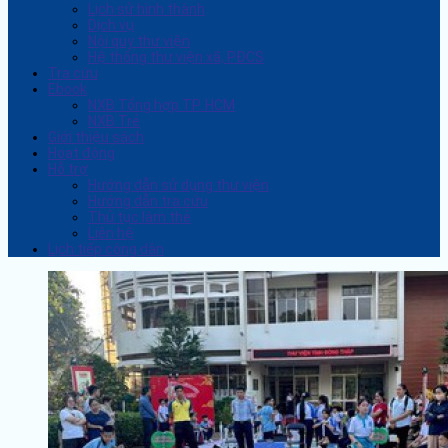
Lịch sử hình thành
Dịch vụ
Nội quy thư viện
Hệ thống thư viện xã, PĐCS
Tra cứu
Ebook
NXB Tổng hợp TP. HCM
NXB Trẻ
Giới thiệu sách
Hoạt động
Hỗ trợ
Hướng dẫn sử dụng thư viện
Hướng dẫn tra cứu
Thủ tục làm thẻ
Liên hệ
Lịch tiếp công dân