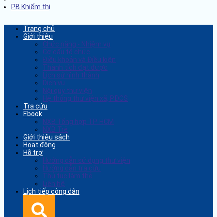
PB Khiếm thị
Trang chủ
Giới thiệu
Chức năng - Nhiệm vụ
Cơ cấu tổ chức
Điều khoản và Điều kiện
Thành tích đạt được
Lịch sử hình thành
Dịch vụ
Nội quy thư viện
Hệ thống thư viện xã, PĐCS
Tra cứu
Ebook
NXB Tổng hợp TP. HCM
NXB Trẻ
Giới thiệu sách
Hoạt động
Hỗ trợ
Hướng dẫn sử dụng thư viện
Hướng dẫn tra cứu
Thủ tục làm thẻ
Liên hệ
Lịch tiếp công dân