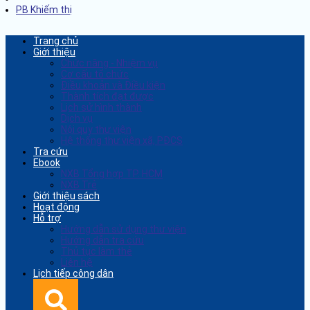
PB Khiếm thị
Trang chủ
Giới thiệu
Chức năng - Nhiệm vụ
Cơ cấu tổ chức
Điều khoản và Điều kiện
Thành tích đạt được
Lịch sử hình thành
Dịch vụ
Nội quy thư viện
Hệ thống thư viện xã, PĐCS
Tra cứu
Ebook
NXB Tổng hợp TP. HCM
NXB Trẻ
Giới thiệu sách
Hoạt động
Hỗ trợ
Hướng dẫn sử dụng thư viện
Hướng dẫn tra cứu
Thủ tục làm thẻ
Liên hệ
Lịch tiếp công dân