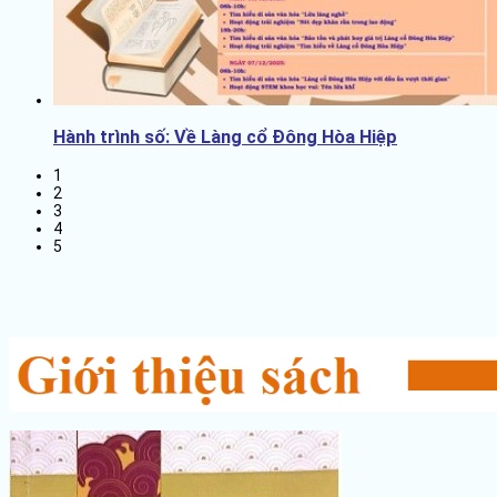
Hành trình số: Về Làng cổ Đông Hòa Hiệp
1
2
3
4
5