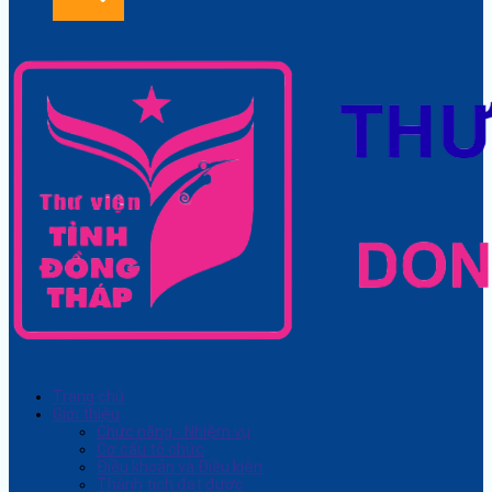
Trang chủ
Giới thiệu
Chức năng - Nhiệm vụ
Cơ cấu tổ chức
Điều khoản và Điều kiện
Thành tích đạt được