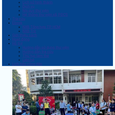
Lịch sử hình thành
Dịch vụ
Nội quy thư viện
Hệ thống thư viện xã, PĐCS
Tra cứu
Ebook
NXB Tổng hợp TP. HCM
NXB Trẻ
Giới thiệu sách
Hoạt động
Hỗ trợ
Hướng dẫn sử dụng thư viện
Hướng dẫn tra cứu
Thủ tục làm thẻ
Liên hệ
Lịch tiếp công dân