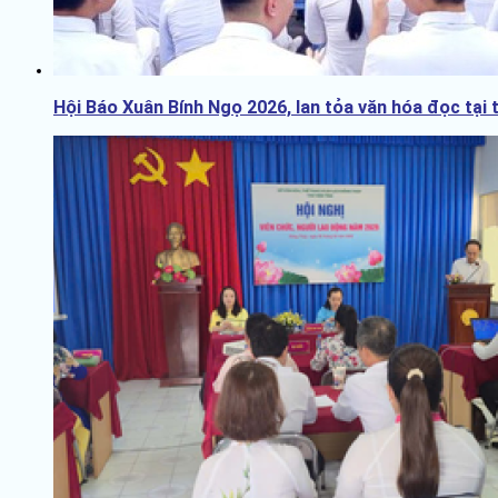
Hội Báo Xuân Bính Ngọ 2026, lan tỏa văn hóa đọc tại