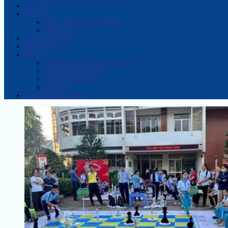
Tra cứu
Ebook
NXB Tổng hợp TP. HCM
NXB Trẻ
Giới thiệu sách
Hoạt động
Hỗ trợ
Hướng dẫn sử dụng thư viện
Hướng dẫn tra cứu
Thủ tục làm thẻ
Liên hệ
Lịch tiếp công dân