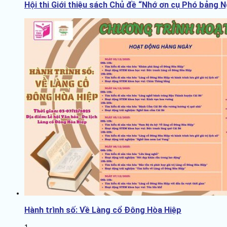
Hội thi Giới thiệu sách Chủ đề “Nhớ ơn cụ Phó bảng 
Hành trình số: Về Làng cổ Đông Hòa Hiệp