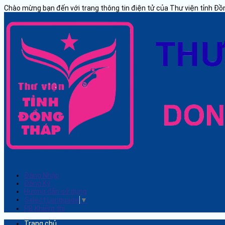
Chào mừng bạn đến với trang thông tin điện tử của Thư viện tỉnh Đ
Đăng Nhập
Đăng Ký
Hướng dẫn sử dụng
Select Language
▼
PB Khiếm thị
Trang chủ