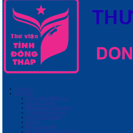
Trang chủ
Giới thiệu
Chức năng - Nhiệm vụ
Cơ cấu tổ chức
Điều khoản và Điều kiện
Thành tích đạt được
Lịch sử hình thành
Dịch vụ
Nội quy thư viện
Hệ thống thư viện xã, PĐCS