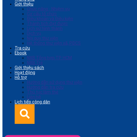
Giới thiệu
Chức năng - Nhiệm vụ
Cơ cấu tổ chức
Điều khoản và Điều kiện
Thành tích đạt được
Lịch sử hình thành
Dịch vụ
Nội quy thư viện
Hệ thống thư viện xã, PĐCS
Tra cứu
Ebook
NXB Tổng hợp TP. HCM
NXB Trẻ
Giới thiệu sách
Hoạt động
Hỗ trợ
Hướng dẫn sử dụng thư viện
Hướng dẫn tra cứu
Thủ tục làm thẻ
Liên hệ
Lịch tiếp công dân