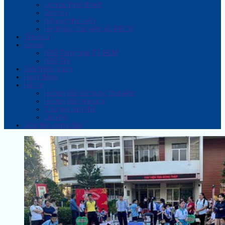
Lịch sử hình thành
Dịch vụ
Nội quy thư viện
Hệ thống thư viện xã, PĐCS
Tra cứu
Ebook
NXB Tổng hợp TP. HCM
NXB Trẻ
Giới thiệu sách
Hoạt động
Hỗ trợ
Hướng dẫn sử dụng thư viện
Hướng dẫn tra cứu
Thủ tục làm thẻ
Liên hệ
Lịch tiếp công dân