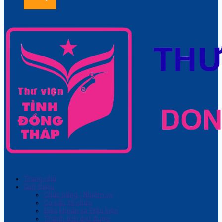
Trang chủ
Giới thiệu
Chức năng - Nhiệm vụ
Cơ cấu tổ chức
Điều khoản và Điều kiện
Thành tích đạt được