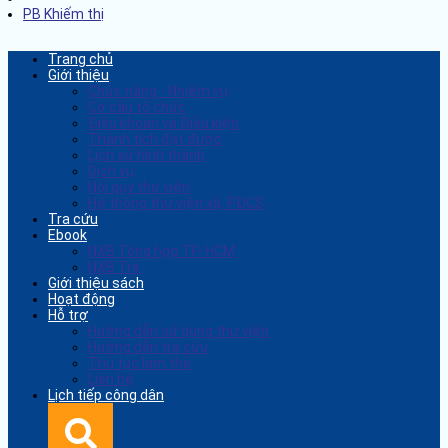
PB Khiếm thị
Trang chủ
Giới thiệu
Chức năng - Nhiệm vụ
Cơ cấu tổ chức
Điều khoản và Điều kiện
Thành tích đạt được
Lịch sử hình thành
Dịch vụ
Nội quy thư viện
Hệ thống thư viện xã, PĐCS
Tra cứu
Ebook
NXB Tổng hợp TP. HCM
NXB Trẻ
Giới thiệu sách
Hoạt động
Hỗ trợ
Hướng dẫn sử dụng thư viện
Hướng dẫn tra cứu
Thủ tục làm thẻ
Liên hệ
Lịch tiếp công dân