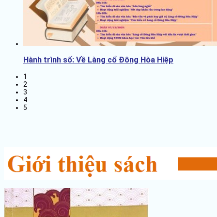
Hành trình số: Về Làng cổ Đông Hòa Hiệp
1
2
3
4
5