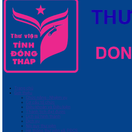
Trang chủ
Giới thiệu
Chức năng - Nhiệm vụ
Cơ cấu tổ chức
Điều khoản và Điều kiện
Thành tích đạt được
Lịch sử hình thành
Dịch vụ
Nội quy thư viện
Hệ thống thư viện xã, PĐCS