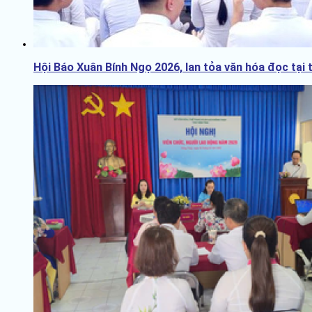
Hội Báo Xuân Bính Ngọ 2026, lan tỏa văn hóa đọc tại