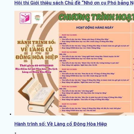
Hội thi Giới thiệu sách Chủ đề “Nhớ ơn cụ Phó bảng 
Hành trình số: Về Làng cổ Đông Hòa Hiệp