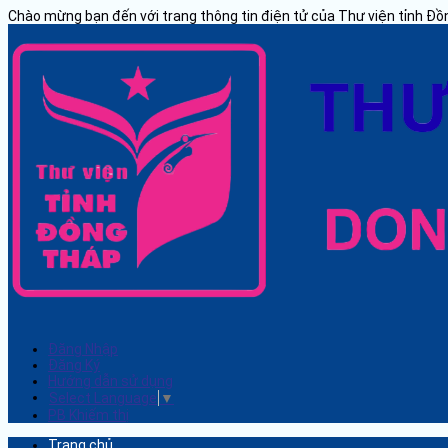
Chào mừng bạn đến với trang thông tin điện tử của Thư viện tỉnh Đ
Đăng Nhập
Đăng Ký
Hướng dẫn sử dụng
Select Language
▼
PB Khiếm thị
Trang chủ