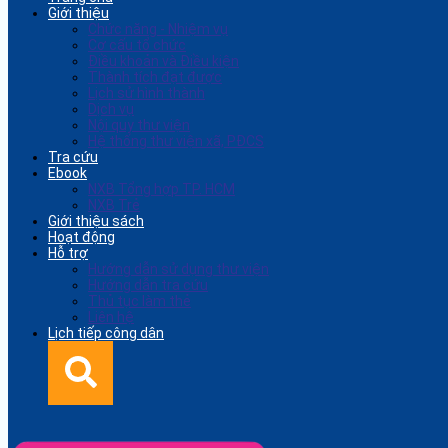
Giới thiệu
Chức năng - Nhiệm vụ
Cơ cấu tổ chức
Điều khoản và Điều kiện
Thành tích đạt được
Lịch sử hình thành
Dịch vụ
Nội quy thư viện
Hệ thống thư viện xã, PĐCS
Tra cứu
Ebook
NXB Tổng hợp TP. HCM
NXB Trẻ
Giới thiệu sách
Hoạt động
Hỗ trợ
Hướng dẫn sử dụng thư viện
Hướng dẫn tra cứu
Thủ tục làm thẻ
Liên hệ
Lịch tiếp công dân