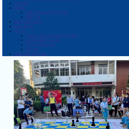
Tra cứu
Ebook
NXB Tổng hợp TP. HCM
NXB Trẻ
Giới thiệu sách
Hoạt động
Hỗ trợ
Hướng dẫn sử dụng thư viện
Hướng dẫn tra cứu
Thủ tục làm thẻ
Liên hệ
Lịch tiếp công dân