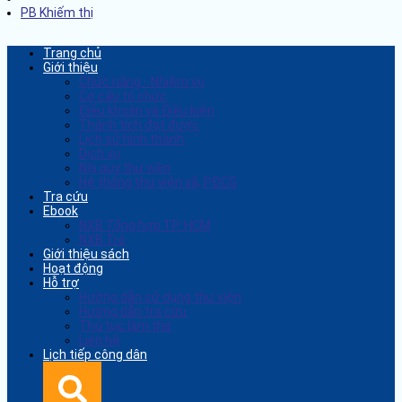
PB Khiếm thị
Trang chủ
Giới thiệu
Chức năng - Nhiệm vụ
Cơ cấu tổ chức
Điều khoản và Điều kiện
Thành tích đạt được
Lịch sử hình thành
Dịch vụ
Nội quy thư viện
Hệ thống thư viện xã, PĐCS
Tra cứu
Ebook
NXB Tổng hợp TP. HCM
NXB Trẻ
Giới thiệu sách
Hoạt động
Hỗ trợ
Hướng dẫn sử dụng thư viện
Hướng dẫn tra cứu
Thủ tục làm thẻ
Liên hệ
Lịch tiếp công dân