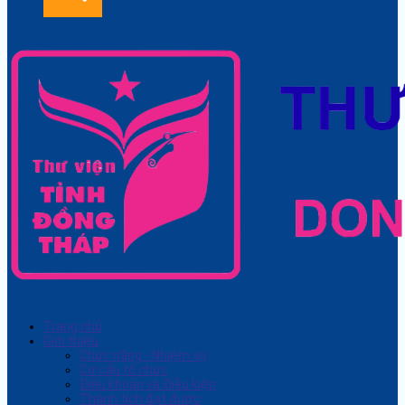
Trang chủ
Giới thiệu
Chức năng - Nhiệm vụ
Cơ cấu tổ chức
Điều khoản và Điều kiện
Thành tích đạt được