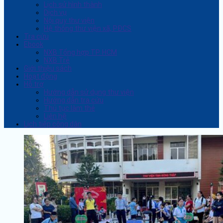
Lịch sử hình thành
Dịch vụ
Nội quy thư viện
Hệ thống thư viện xã, PĐCS
Tra cứu
Ebook
NXB Tổng hợp TP. HCM
NXB Trẻ
Giới thiệu sách
Hoạt động
Hỗ trợ
Hướng dẫn sử dụng thư viện
Hướng dẫn tra cứu
Thủ tục làm thẻ
Liên hệ
Lịch tiếp công dân