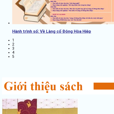
Hành trình số: Về Làng cổ Đông Hòa Hiệp
1
2
3
4
5