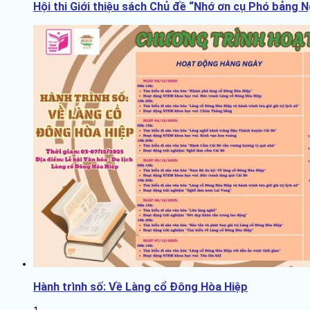
Hội thi Giới thiệu sách Chủ đề “Nhớ ơn cụ Phó bảng 
Hành trình số: Về Làng cổ Đông Hòa Hiệp