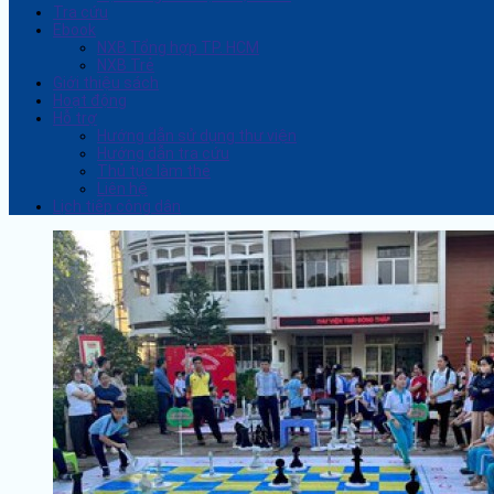
Tra cứu
Ebook
NXB Tổng hợp TP. HCM
NXB Trẻ
Giới thiệu sách
Hoạt động
Hỗ trợ
Hướng dẫn sử dụng thư viện
Hướng dẫn tra cứu
Thủ tục làm thẻ
Liên hệ
Lịch tiếp công dân