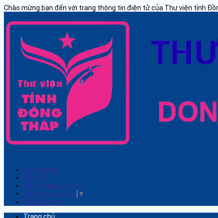
Chào mừng bạn đến với trang thông tin điện tử của Thư viện tỉnh Đ
Đăng Nhập
Đăng Ký
Hướng dẫn sử dụng
Select Language
▼
PB Khiếm thị
Trang chủ