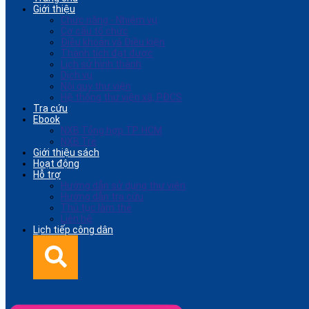
Giới thiệu
Chức năng - Nhiệm vụ
Cơ cấu tổ chức
Điều khoản và Điều kiện
Thành tích đạt được
Lịch sử hình thành
Dịch vụ
Nội quy thư viện
Hệ thống thư viện xã, PĐCS
Tra cứu
Ebook
NXB Tổng hợp TP. HCM
NXB Trẻ
Giới thiệu sách
Hoạt động
Hỗ trợ
Hướng dẫn sử dụng thư viện
Hướng dẫn tra cứu
Thủ tục làm thẻ
Liên hệ
Lịch tiếp công dân