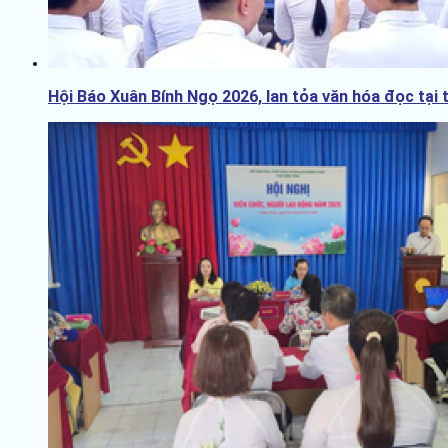
Hội Báo Xuân Bính Ngọ 2026, lan tỏa văn hóa đọc tại