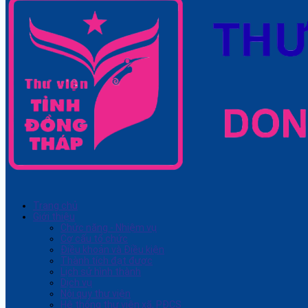
Trang chủ
Giới thiệu
Chức năng - Nhiệm vụ
Cơ cấu tổ chức
Điều khoản và Điều kiện
Thành tích đạt được
Lịch sử hình thành
Dịch vụ
Nội quy thư viện
Hệ thống thư viện xã, PĐCS