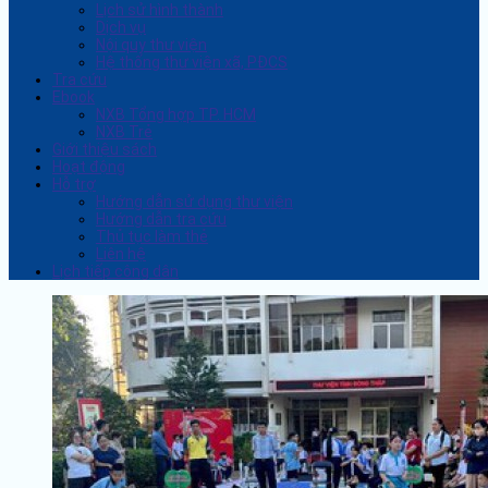
Lịch sử hình thành
Dịch vụ
Nội quy thư viện
Hệ thống thư viện xã, PĐCS
Tra cứu
Ebook
NXB Tổng hợp TP. HCM
NXB Trẻ
Giới thiệu sách
Hoạt động
Hỗ trợ
Hướng dẫn sử dụng thư viện
Hướng dẫn tra cứu
Thủ tục làm thẻ
Liên hệ
Lịch tiếp công dân