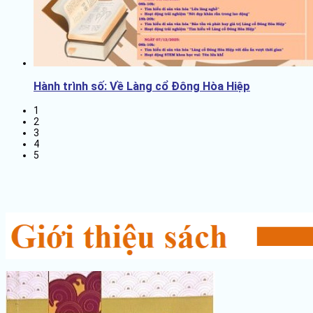
Hành trình số: Về Làng cổ Đông Hòa Hiệp
1
2
3
4
5