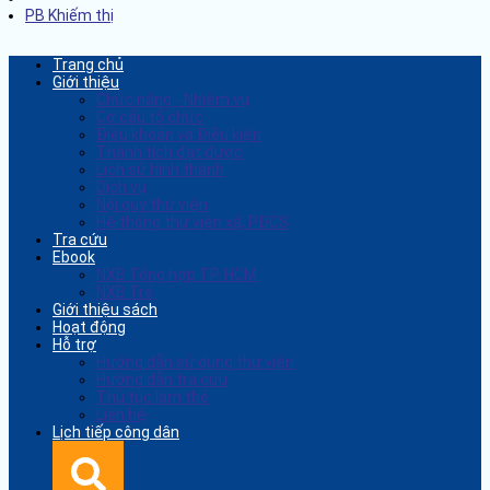
PB Khiếm thị
Trang chủ
Giới thiệu
Chức năng - Nhiệm vụ
Cơ cấu tổ chức
Điều khoản và Điều kiện
Thành tích đạt được
Lịch sử hình thành
Dịch vụ
Nội quy thư viện
Hệ thống thư viện xã, PĐCS
Tra cứu
Ebook
NXB Tổng hợp TP. HCM
NXB Trẻ
Giới thiệu sách
Hoạt động
Hỗ trợ
Hướng dẫn sử dụng thư viện
Hướng dẫn tra cứu
Thủ tục làm thẻ
Liên hệ
Lịch tiếp công dân