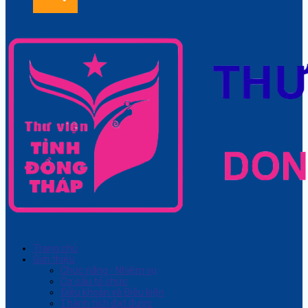
Trang chủ
Giới thiệu
Chức năng - Nhiệm vụ
Cơ cấu tổ chức
Điều khoản và Điều kiện
Thành tích đạt được