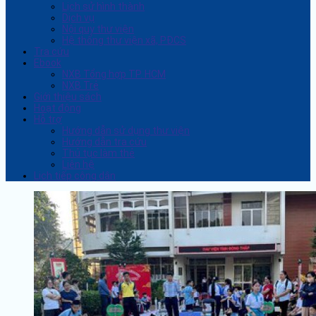
Lịch sử hình thành
Dịch vụ
Nội quy thư viện
Hệ thống thư viện xã, PĐCS
Tra cứu
Ebook
NXB Tổng hợp TP. HCM
NXB Trẻ
Giới thiệu sách
Hoạt động
Hỗ trợ
Hướng dẫn sử dụng thư viện
Hướng dẫn tra cứu
Thủ tục làm thẻ
Liên hệ
Lịch tiếp công dân