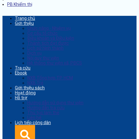
PB Khiếm thị
Trang chủ
Giới thiệu
Chức năng - Nhiệm vụ
Cơ cấu tổ chức
Điều khoản và Điều kiện
Thành tích đạt được
Lịch sử hình thành
Dịch vụ
Nội quy thư viện
Hệ thống thư viện xã, PĐCS
Tra cứu
Ebook
NXB Tổng hợp TP. HCM
NXB Trẻ
Giới thiệu sách
Hoạt động
Hỗ trợ
Hướng dẫn sử dụng thư viện
Hướng dẫn tra cứu
Thủ tục làm thẻ
Liên hệ
Lịch tiếp công dân