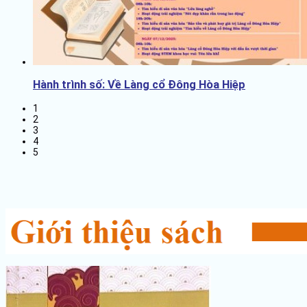
Hành trình số: Về Làng cổ Đông Hòa Hiệp
1
2
3
4
5