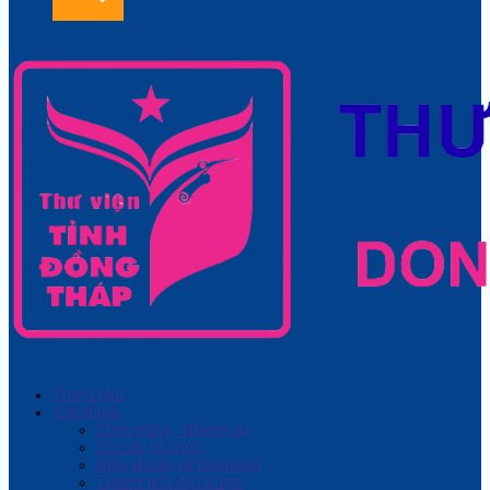
Trang chủ
Giới thiệu
Chức năng - Nhiệm vụ
Cơ cấu tổ chức
Điều khoản và Điều kiện
Thành tích đạt được