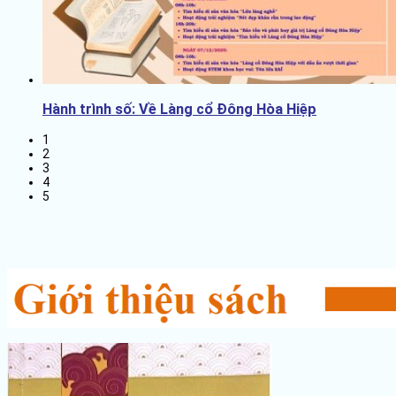
Hành trình số: Về Làng cổ Đông Hòa Hiệp
1
2
3
4
5