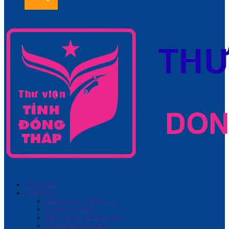
Trang chủ
Giới thiệu
Chức năng - Nhiệm vụ
Cơ cấu tổ chức
Điều khoản và Điều kiện
Thành tích đạt được