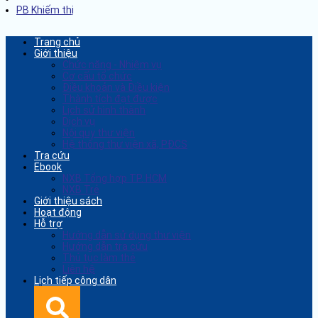
PB Khiếm thị
Trang chủ
Giới thiệu
Chức năng - Nhiệm vụ
Cơ cấu tổ chức
Điều khoản và Điều kiện
Thành tích đạt được
Lịch sử hình thành
Dịch vụ
Nội quy thư viện
Hệ thống thư viện xã, PĐCS
Tra cứu
Ebook
NXB Tổng hợp TP. HCM
NXB Trẻ
Giới thiệu sách
Hoạt động
Hỗ trợ
Hướng dẫn sử dụng thư viện
Hướng dẫn tra cứu
Thủ tục làm thẻ
Liên hệ
Lịch tiếp công dân