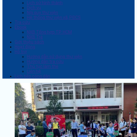
Lịch sử hình thành
Dịch vụ
Nội quy thư viện
Hệ thống thư viện xã, PĐCS
Tra cứu
Ebook
NXB Tổng hợp TP. HCM
NXB Trẻ
Giới thiệu sách
Hoạt động
Hỗ trợ
Hướng dẫn sử dụng thư viện
Hướng dẫn tra cứu
Thủ tục làm thẻ
Liên hệ
Lịch tiếp công dân